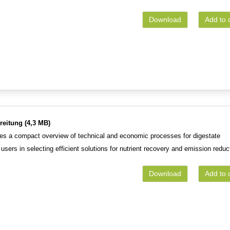
Download
Add to 
reitung (4,3 MB)
des a compact overview of technical and economic processes for digestate
sers in selecting efficient solutions for nutrient recovery and emission reduc
Download
Add to 