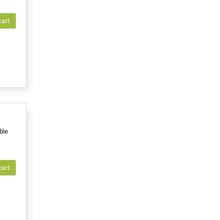
cart
ble
cart