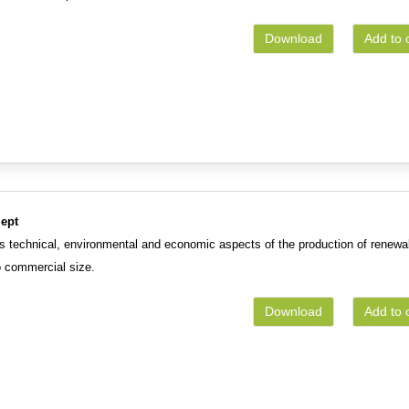
Download
Add to 
zept
s technical, environmental and economic aspects of the production of renewa
o commercial size.
Download
Add to 