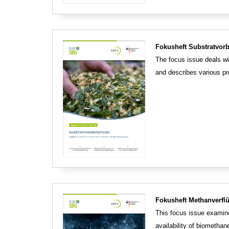
Fokusheft Substratvorb
The focus issue deals wit
and describes various pr
Fokusheft Methanverfl
This focus issue examine
availability of biomethane