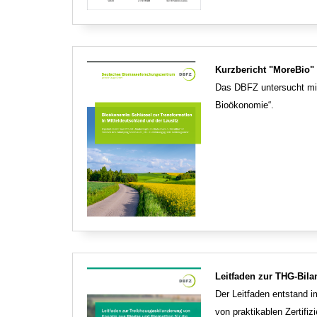
Kurzbericht "MoreBio" 
Das DBFZ untersucht mit
Bioökonomie“.
Leitfaden zur THG-Bila
Der Leitfaden entstand 
von praktikablen Zertifi