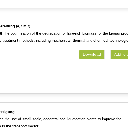
ereitung (4,3 MB)
h the optimisation of the degradation of fibre-rich biomass for the biogas pro
e-treatment methods, including mechanical, thermal and chemical technologi
Download
Add to 
üssigung
s the use of small-scale, decentralised liquefaction plants to improve the
 in the transport sector.