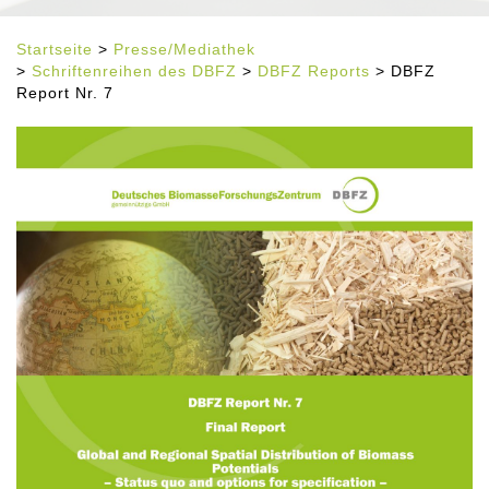
Startseite
>
Presse/Mediathek
>
Schriftenreihen des DBFZ
>
DBFZ Reports
> DBFZ
Report Nr. 7