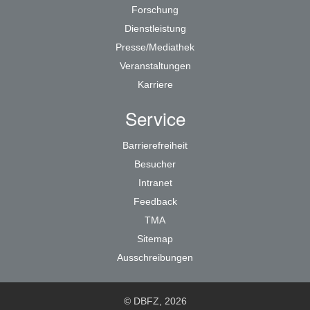
Forschung
Dienstleistung
Presse/Mediathek
Veranstaltungen
Karriere
Service
Barrierefreiheit
Besucher
Intranet
Feedback
TMA
Sitemap
Ausschreibungen
© DBFZ, 2026