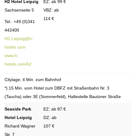
H2 Hotel Leipzig
EZ: ab 99 €
Sachsenseite 5
VBZ: ab
114 €
Tel.: +49 (0)341
442400
H2.Leipzig@h-
hotels.com
www.h-
hotels.com/h2
Citylage, 4 Min. zum Bahnhof
*) 15 Min. vom Hotel zum DBFZ mit Straßenbahn Nr. 3
(Taucha) oder 3E (Sommerfeld), Haltestelle Bautzner Straße
Seaside Park
EZ: ab 87 €
Hotel Leipzig
DZ: ab
Richard Wagner
107 €
Str. 7