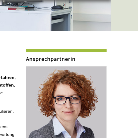
Ansprechpartnerin
rfahren,
toffen.
ie
ulieren.
tens
ewertung