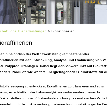
chaftliche Dienstleistungen
> Bioraffinerien
oraffinerien
n hinsichtlich der Wettbewerbsfähigkeit bestehender
oraffinerien mit der Entwicklung, Analyse und Evaluierung von Ve
 Polyproduktanlagen. Dabei liegt der Schwerpunkt auf Biokrafts
ndere Produkte wie weitere Energieträger oder Grundstoffe für d
tstofferzeugung zu entwickeln, Bioraffinerien zu bilanzieren und zu sim
nikum, einschließlich der Laboranalytik zur umfassenden chemisch-
iokraftstoffen und der Prüfstanduntersuchung des motorischen Verhal
abgerundet durch Technikbewertung, Kostenrechnung und ökologische B