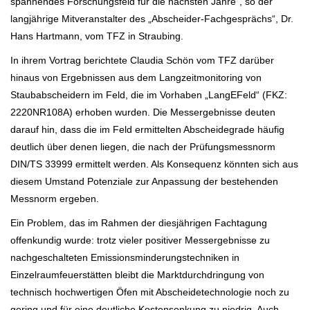
spannendes Forschungsfeld für die nächsten Jahre“, so der
langjährige Mitveranstalter des „Abscheider-Fachgesprächs“, Dr.
Hans Hartmann, vom TFZ in Straubing.
In ihrem Vortrag berichtete Claudia Schön vom TFZ darüber
hinaus von Ergebnissen aus dem Langzeitmonitoring von
Staubabscheidern im Feld, die im Vorhaben „LangEFeld“ (FKZ:
2220NR108A) erhoben wurden. Die Messergebnisse deuten
darauf hin, dass die im Feld ermittelten Abscheidegrade häufig
deutlich über denen liegen, die nach der Prüfungsmessnorm
DIN/TS 33999 ermittelt werden. Als Konsequenz könnten sich aus
diesem Umstand Potenziale zur Anpassung der bestehenden
Messnorm ergeben.
Ein Problem, das im Rahmen der diesjährigen Fachtagung
offenkundig wurde: trotz vieler positiver Messergebnisse zu
nachgeschalteten Emissionsminderungstechniken in
Einzelraumfeuerstätten bleibt die Marktdurchdringung von
technisch hochwertigen Öfen mit Abscheidetechnologie noch zu
gering und für eine deutliche Kostensenkung zu niedrig. Auch