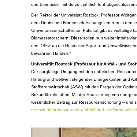
und Biomasse" mit derzeit jährlich fünf abgeschlosse
Der Rektor der Universität Rostock, Professor Wolfgan
dem Deutschen Biomasseforschungszentrum in den letz
Umweltwissenschaftlichen Fakultät gibt es vielfältige
Biomasseforschern. Diese sollen nun weiter intensivie
des DBFZ an die Rostocker Agrar- und Umweltwissenschaf
bewährten Händen."
Universität Rostock (Professur für Abfall- und Stof
Der sorgfältige Umgang mit den natürlichen Ressour
Hintergrund weltweit steigender Energiekosten und Abf
Stoffstromwirtschaft (ASW) mit den Fragen der Optimi
Sekundärrohstoffen. Mit der Realisierung von energiee
wesentlicher Beitrag zur Ressourcenschonung – und so
rostock.de/professuren/a-g/abfall-und-stoffstromwirtsch