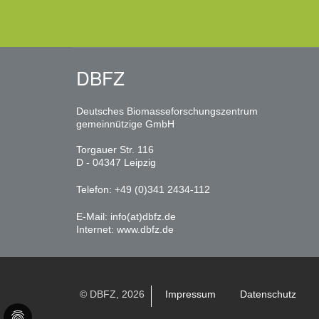
DBFZ
Deutsches Biomasseforschungszentrum
gemeinnützige GmbH
Torgauer Str. 116
D - 04347 Leipzig
Telefon: +49 (0)341 2434-112
E-Mail:
info(at)dbfz.de
Internet:
www.dbfz.de
© DBFZ, 2026
Impressum
Datenschutz