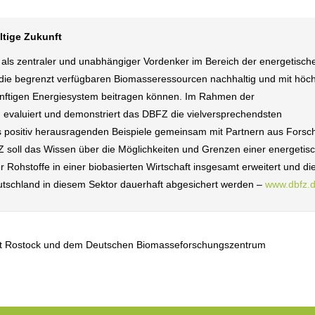
ltige Zukunft
ls zentraler und unabhängiger Vordenker im Bereich der energetisch
 die begrenzt verfügbaren Biomasseressourcen nachhaltig und mit höch
künftigen Energiesystem beitragen können. Im Rahmen der
tet, evaluiert und demonstriert das DBFZ die vielversprechendsten
 positiv herausragenden Beispiele gemeinsam mit Partnern aus Forsc
BFZ soll das Wissen über die Möglichkeiten und Grenzen einer energetis
 Rohstoffe in einer biobasierten Wirtschaft insgesamt erweitert und di
utschland in diesem Sektor dauerhaft abgesichert werden –
www.dbfz.
tät Rostock und dem Deutschen Biomasseforschungszentrum