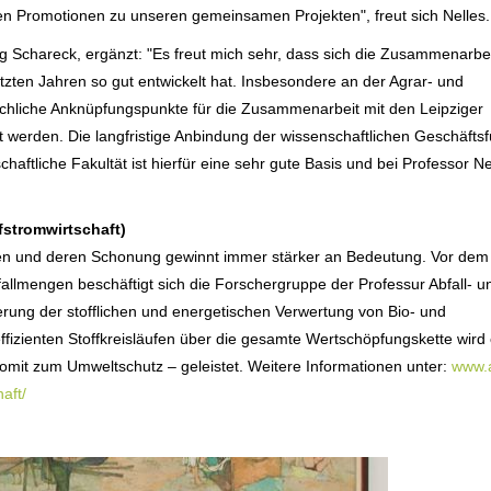
nen Promotionen zu unseren gemeinsamen Projekten", freut sich Nelles.
g Schareck, ergänzt: "Es freut mich sehr, dass sich die Zusammenarbei
ten Jahren so gut entwickelt hat. Insbesondere an der Agrar- und
 fachliche Anknüpfungspunkte für die Zusammenarbeit mit den Leipziger
rt werden. Die langfristige Anbindung der wissenschaftlichen Geschäfts
tliche Fakultät ist hierfür eine sehr gute Basis und bei Professor Nel
fstromwirtschaft)
cen und deren Schonung gewinnt immer stärker an Bedeutung. Vor dem
allmengen beschäftigt sich die Forschergruppe der Professur Abfall- u
erung der stofflichen und energetischen Verwertung von Bio- und
ffizienten Stoffkreisläufen über die gesamte Wertschöpfungskette wird 
mit zum Umweltschutz – geleistet. Weitere Informationen unter:
www.a
aft/