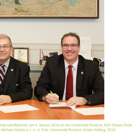
Unterschriftstermin am 4. Januar 2018 an der Universität Rostock. AUF-Dekan Prof
ael Nelles (v. l. n. r.). Foto: Universität Rostock, Kristin Nölting, 2018