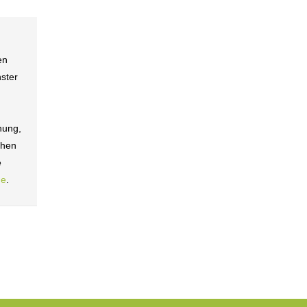
en
ster
hung,
chen
e
de
.