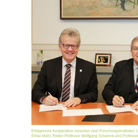
Erfolgreiche Kooperation zwischen zwei Forschungsinstituten: 
Elmar Mohr, Rektor Professor Wolfgang Schareck und Professor Mich