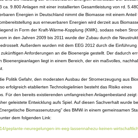
ca. 9.800 Anlagen mit einer installierten Gesamtleistung von rd. 5.4
rbaren Energien in Deutschland nimmt die Biomasse mit einem Anteil
ombereitstellung aus erneuerbaren Energien wird derzeit aus Biomass
erwiegend in Form der Kraft-Wärme-Kopplung (KWK), sodass neben Str
oom in den Jahren 2009 bis 2011 wurde der Zubau durch die Neustrukt
edrosselt. Außerdem wurden mit dem EEG 2012 durch die Einführung
e zukünftigen Anforderungen an die Bioenergie gestellt. Der dadurch err
 Bioenergieanlagen liegt in einem Bereich, der ein maßvolles, nachhal
t.
 die Politik Gefahr, den moderaten Ausbau der Stromerzeugung aus Bi
o erfolgreich etablierten Technologielinien besteht das Risiko eines
s. Für den bereits existierenden umfangreichen Anlagenbestand zeigt 
sher geleistete Entwicklung aufs Spiel. Auf diesen Sachverhalt wurde be
Energetische Biomassenutzung" des BMWi in einem gemeinsamen Sta
 unter dem folgenden Link:
014/geplante-neuregelungen-im-eeg-lassennahezu-keinen-wirtschaftlic