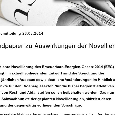
emitteilung 26.03.2014
ndpapier zu Auswirkungen der Novellie
eplante Novellierung des Erneuerbare-Energien-Gesetz 2014 (EEG)
gt. Im aktuell vorliegenden Entwurf sind die Streichung der
ährlichen Ausbaus sowie deutliche Veränderungen im Hinblick a
nkte für den Bioenergiesektor. Nur die bisher begrenzt effektiven
 von Rest- und Abfallstoffen sollen beibehalten werden. Das nu
e Schwachpunkte der geplanten Novellierung an, skizziert deren
ng der gegenwärtig vorliegenden Vorschläge.
au und die Nutzung der erneuerbaren Energien unterstützt. Der Besta