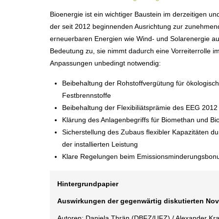
Bioenergie ist ein wichtiger Baustein im derzeitigen 
der seit 2012 beginnenden Ausrichtung zur zunehmenden
erneuerbaren Energien wie Wind- und Solarenergie au
Bedeutung zu, sie nimmt dadurch eine Vorreiterrolle 
Anpassungen unbedingt notwendig:
Beibehaltung der Rohstoffvergütung für ökologisc
Festbrennstoffe
Beibehaltung der Flexibiliätsprämie des EEG 2012 
Klärung des Anlagenbegriffs für Biomethan und B
Sicherstellung des Zubaus flexibler Kapazitäten 
der installierten Leistung
Klare Regelungen beim Emissionsminderungsbonu
Hintergrundpapier
Auswirkungen der gegenwärtig diskutierten Nov
Autoren: Daniela Thrän (DBFZ/UFZ) / Alexander Kraut