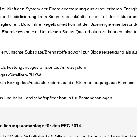
und zukünftigen System der Energieversorgung aus erneuerbaren Energie
 Flexibilisierung kann Bioenergie zukünftig einen Teil der fluktuiere
sgleichen. Durch ihre Regelbarkeit kommt der Bioenergie eine besond
im Energiesystem ein. Um diesen Status Quo erhalten zu können, sind f
h erwünschte Substrate/Brennstoffe sowohl zur Biogaserzeugung als au
als kostengünstiges effizientes Anreizsystem
iogas-Satelliten-BHKW
durch Bezug des Ausbaukorridors auf die Stromerzeugung aus Biomasse 
s und beim Landschaftspflegebonus für Bestandsanlagen
ellierungsvorschläge für das EEG 2014
z / Mattes Scheftelowitz / Volker Lenz / Jan Liebetrau / Jaqueline Dan