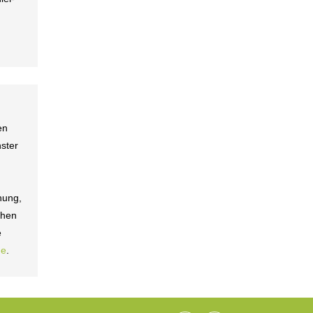
en
ster
hung,
chen
e
de
.