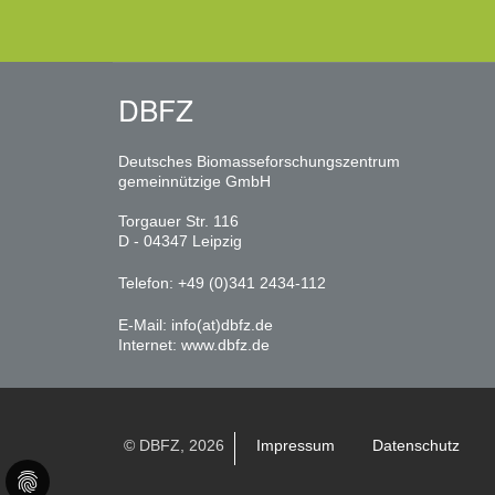
DBFZ
Deutsches Biomasseforschungszentrum
gemeinnützige GmbH
Torgauer Str. 116
D - 04347 Leipzig
Telefon: +49 (0)341 2434-112
E-Mail:
info(at)dbfz.de
Internet:
www.dbfz.de
© DBFZ, 2026
Impressum
Datenschutz