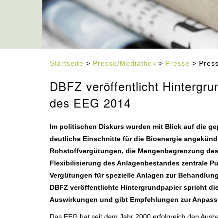
Startseite
>
Presse/Mediathek
>
Presse
> Press
DBFZ veröffentlicht Hintergru
des EEG 2014
Im politischen Diskurs wurden mit Blick auf die g
deutliche Einschnitte für die Bioenergie angekündi
Rohstoffvergütungen, die Mengenbegrenzung des j
Flexibilisierung des Anlagenbestandes zentrale Pu
Vergütungen für spezielle Anlagen zur Behandlung
DBFZ veröffentlichte Hintergrundpapier spricht di
Auswirkungen und gibt Empfehlungen zur Anpassu
Das EEG hat seit dem Jahr 2000 erfolgreich den Ausb