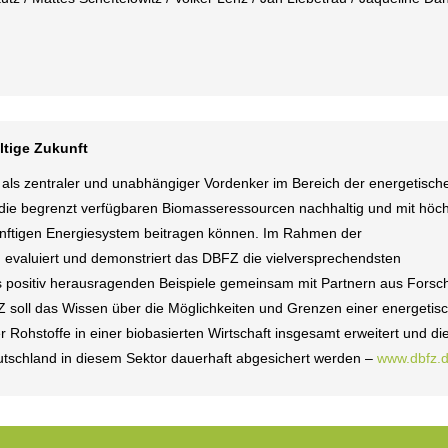
ltige Zukunft
ls zentraler und unabhängiger Vordenker im Bereich der energetisch
 die begrenzt verfügbaren Biomasseressourcen nachhaltig und mit höch
künftigen Energiesystem beitragen können. Im Rahmen der
tet, evaluiert und demonstriert das DBFZ die vielversprechendsten
 positiv herausragenden Beispiele gemeinsam mit Partnern aus Forsc
BFZ soll das Wissen über die Möglichkeiten und Grenzen einer energetis
 Rohstoffe in einer biobasierten Wirtschaft insgesamt erweitert und di
utschland in diesem Sektor dauerhaft abgesichert werden –
www.dbfz.