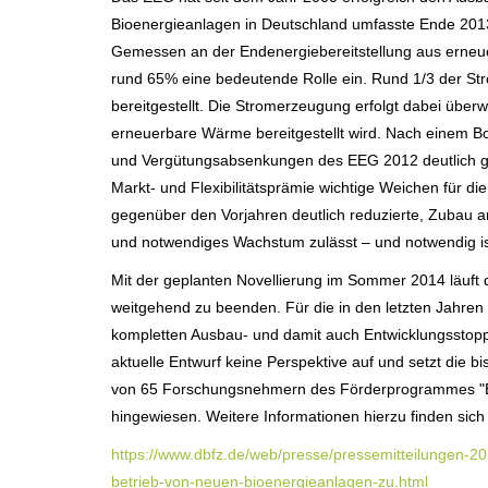
Bioenergieanlagen in Deutschland umfasste Ende 2013 
Gemessen an der Endenergiebereitstellung aus erneue
rund 65% eine bedeutende Rolle ein. Rund 1/3 der Str
bereitgestellt. Die Stromerzeugung erfolgt dabei üb
erneuerbare Wärme bereitgestellt wird. Nach einem B
und Vergütungsabsenkungen des EEG 2012 deutlich g
Markt- und Flexibilitätsprämie wichtige Weichen für di
gegenüber den Vorjahren deutlich reduzierte, Zubau an
und notwendiges Wachstum zulässt – und notwendig is
Mit der geplanten Novellierung im Sommer 2014 läuft
weitgehend zu beenden. Für die in den letzten Jahren s
kompletten Ausbau- und damit auch Entwicklungsstopp
aktuelle Entwurf keine Perspektive auf und setzt die bi
von 65 Forschungsnehmern des Förderprogrammes "
hingewiesen. Weitere Informationen hierzu finden sich
https://www.dbfz.de/web/presse/pressemitteilungen-2
betrieb-von-neuen-bioenergieanlagen-zu.html