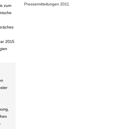
Pressemitteilungen 2011
bis zum
hnische
präches
uar 2015
gien
en
ster
hung,
chen
e