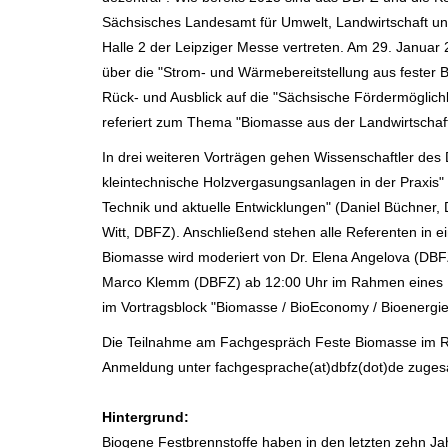
Sächsisches Landesamt für Umwelt, Landwirtschaft u
Halle 2 der Leipziger Messe vertreten. Am 29. Januar
über die "Strom- und Wärmebereitstellung aus fester
Rück- und Ausblick auf die "Sächsische Fördermöglichk
referiert zum Thema "Biomasse aus der Landwirtschaft
In drei weiteren Vorträgen gehen Wissenschaftler des 
kleintechnische Holzvergasungsanlagen in der Praxis
Technik und aktuelle Entwicklungen" (Daniel Büchner, D
Witt, DBFZ). Anschließend stehen alle Referenten in 
Biomasse wird moderiert von Dr. Elena Angelova (DBF
Marco Klemm (DBFZ) ab 12:00 Uhr im Rahmen eines Ex
im Vortragsblock "Biomasse / BioEconomy / Bioenerg
Die Teilnahme am Fachgespräch Feste Biomasse im Rah
Anmeldung unter fachgesprache(at)dbfz(dot)de zuges
Hintergrund:
Biogene Festbrennstoffe haben in den letzten zehn J