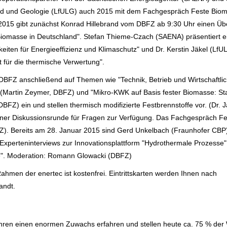
nd und Geologie (LfULG) auch 2015 mit dem Fachgespräch Feste Biom
 2015 gibt zunächst Konrad Hillebrand vom DBFZ ab 9:30 Uhr einen Übe
 Biomasse in Deutschland". Stefan Thieme-Czach (SAENA) präsentiert e
eiten für Energieeffizienz und Klimaschutz" und Dr. Kerstin Jäkel (LfU
 für die thermische Verwertung".
DBFZ anschließend auf Themen wie "Technik, Betrieb und Wirtschaftlic
" (Martin Zeymer, DBFZ) und "Mikro-KWK auf Basis fester Biomasse: St
BFZ) ein und stellen thermisch modifizierte Festbrennstoffe vor. (Dr. 
einer Diskussionsrunde für Fragen zur Verfügung. Das Fachgespräch F
Z). Bereits am 28. Januar 2015 sind Gerd Unkelbach (Fraunhofer CBP)
perteninterviews zur Innovationsplattform "Hydrothermale Prozesse"
ie". Moderation: Romann Glowacki (DBFZ)
men der enertec ist kostenfrei. Eintrittskarten werden Ihnen nach
andt.
ahren einen enormen Zuwachs erfahren und stellen heute ca. 75 % de