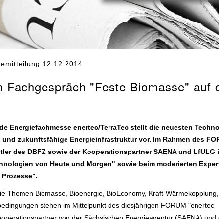
emitteilung 12.12.2014
m Fachgespräch "Feste Biomasse" auf 
ende Energiefachmesse enertec/TerraTec stellt die neuesten Techn
nte und zukunftsfähige Energieinfrastruktur vor. Im Rahmen des F
aftler des DBFZ sowie der Kooperationspartner SAENA und LfULG 
hnologien von Heute und Morgen" sowie beim moderierten Exper
 Prozesse".
die Themen Biomasse, Bioenergie, BioEconomy, Kraft-Wärmekopplung,
edingungen stehen im Mittelpunkt des diesjährigen FORUM "enertec
Kooperationspartner von der Sächsischen Energieagentur (SAENA) und