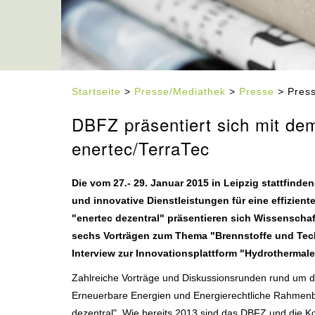
Startseite
>
Presse/Mediathek
>
Presse
> Press
DBFZ präsentiert sich mit de
enertec/TerraTec
Die vom 27.- 29. Januar 2015 in Leipzig stattfind
und innovative Dienstleistungen für eine effizie
"enertec dezentral" präsentieren sich Wissensch
sechs Vorträgen zum Thema "Brennstoffe und Tec
Interview zur Innovationsplattform "Hydrothermale
Zahlreiche Vorträge und Diskussionsrunden rund um 
Erneuerbare Energien und Energierechtliche Rahmenb
dezentral". Wie bereits 2013 sind das DBFZ und die 