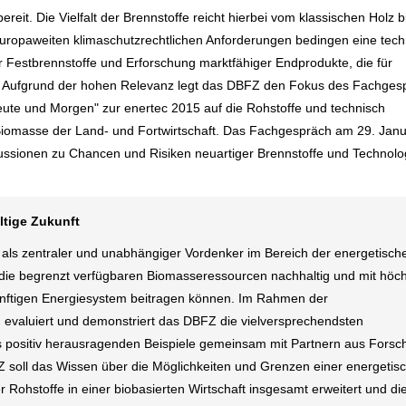
eit. Die Vielfalt der Brennstoffe reicht hierbei vom klassischen Holz 
nd europaweiten klimaschutzrechtlichen Anforderungen bedingen eine tec
r Festbrennstoffe und Erforschung marktfähiger Endprodukte, die für
. Aufgrund der hohen Relevanz legt das DBFZ den Fokus des Fachges
ute und Morgen" zur enertec 2015 auf die Rohstoffe und technisch
Biomasse der Land- und Fortwirtschaft. Das Fachgespräch am 29. Jan
skussionen zu Chancen und Risiken neuartiger Brennstoffe und Technolo
ltige Zukunft
ls zentraler und unabhängiger Vordenker im Bereich der energetisch
 die begrenzt verfügbaren Biomasseressourcen nachhaltig und mit höch
künftigen Energiesystem beitragen können. Im Rahmen der
tet, evaluiert und demonstriert das DBFZ die vielversprechendsten
 positiv herausragenden Beispiele gemeinsam mit Partnern aus Forsc
BFZ soll das Wissen über die Möglichkeiten und Grenzen einer energetis
 Rohstoffe in einer biobasierten Wirtschaft insgesamt erweitert und di