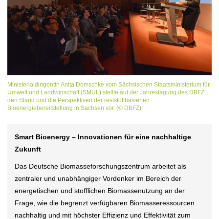
Ministerialdirigentin Anita Domschke vom Sächsischen Staatsministerium für
Umwelt und Landwirtschaft (SMUL) stellte auf der Jahrestagung des DBFZ
den Stand und die Perspektiven der reststoffbasierten
Bioenergiebereitstellung in Sachsen vor. (© DBFZ)
Smart Bioenergy – Innovationen für eine nachhaltige
Zukunft
Das Deutsche Biomasseforschungszentrum arbeitet als
zentraler und unabhängiger Vordenker im Bereich der
energetischen und stofflichen Biomassenutzung an der
Frage, wie die begrenzt verfügbaren Biomasseressourcen
nachhaltig und mit höchster Effizienz und Effektivität zum