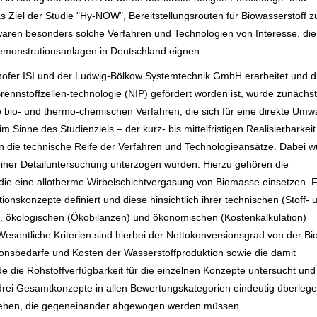
 Ziel der Studie "Hy-NOW", Bereitstellungsrouten für Biowasserstoff z
 waren besonders solche Verfahren und Technologien von Interesse, die 
 Demonstrationsanlagen in Deutschland eignen.
nhofer ISI und der Ludwig-Bölkow Systemtechnik GmbH erarbeitet und 
ennstoffzellen-technologie (NIP) gefördert worden ist, wurde zunächst
e bio- und thermo-chemischen Verfahren, die sich für eine direkte Um
 Sinne des Studienziels – der kurz- bis mittelfristigen Realisierbarkeit
n die technische Reife der Verfahren und Technologieansätze. Dabei 
d einer Detailuntersuchung unterzogen wurden. Hierzu gehören die
die eine allotherme Wirbelschichtvergasung von Biomasse einsetzen. F
onskonzepte definiert und diese hinsichtlich ihrer technischen (Stoff- 
), ökologischen (Ökobilanzen) und ökonomischen (Kostenkalkulation)
. Wesentliche Kriterien sind hierbei der Nettokonversionsgrad von der B
tionsbedarfe und Kosten der Wasserstoffproduktion sowie die damit
 die Rohstoffverfügbarkeit für die einzelnen Konzepte untersucht und
 drei Gesamtkonzepte in allen Bewertungskategorien eindeutig überlegen
estehen, die gegeneinander abgewogen werden müssen.