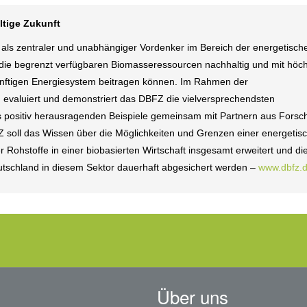
ltige Zukunft
ls zentraler und unabhängiger Vordenker im Bereich der energetisch
 die begrenzt verfügbaren Biomasseressourcen nachhaltig und mit höch
künftigen Energiesystem beitragen können. Im Rahmen der
tet, evaluiert und demonstriert das DBFZ die vielversprechendsten
 positiv herausragenden Beispiele gemeinsam mit Partnern aus Forsc
BFZ soll das Wissen über die Möglichkeiten und Grenzen einer energetis
 Rohstoffe in einer biobasierten Wirtschaft insgesamt erweitert und di
utschland in diesem Sektor dauerhaft abgesichert werden –
www.dbfz.
Über uns