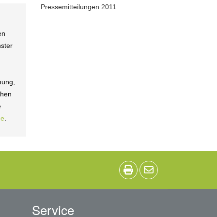
Pressemitteilungen 2011
en
ster
hung,
chen
e
de
.
Service