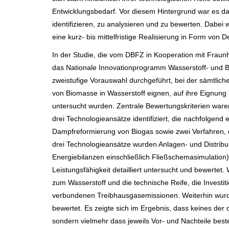
Entwicklungsbedarf. Vor diesem Hintergrund war es das
identifizieren, zu analysieren und zu bewerten. Dabei
eine kurz- bis mittelfristige Realisierung in Form von
In der Studie, die vom DBFZ in Kooperation mit Frau
das Nationale Innovationprogramm Wasserstoff- und Br
zweistufige Vorauswahl durchgeführt, bei der sämtlich
von Biomasse in Wasserstoff eignen, auf ihre Eignung im
untersucht wurden. Zentrale Bewertungskriterien ware
drei Technologieansätze identifiziert, die nachfolgen
Dampfreformierung von Biogas sowie zwei Verfahren, 
drei Technologieansätze wurden Anlagen- und Distributi
Energiebilanzen einschließlich Fließschemasimulation
Leistungsfähigkeit detailliert untersucht und bewertet
zum Wasserstoff und die technische Reife, die Investi
verbundenen Treibhausgasemissionen. Weiterhin wurde
bewertet. Es zeigte sich im Ergebnis, dass keines der
sondern vielmehr dass jeweils Vor- und Nachteile b