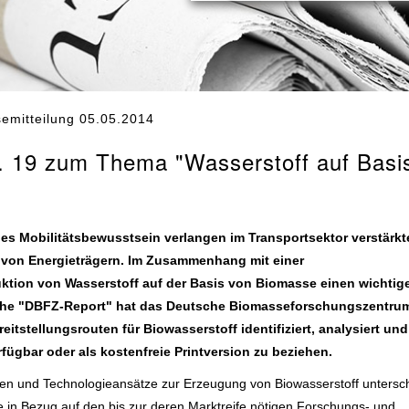
emitteilung 05.05.2014
r. 19 zum Thema "Wasserstoff auf Basi
s Mobilitätsbewusstsein verlangen im Transportsektor verstärkt
g von Energieträgern. Im Zusammenhang mit einer
oduktion von Wasserstoff auf der Basis von Biomasse einen wichtig
reihe "DBFZ-Report" hat das Deutsche Biomasseforschungszentrum
tstellungsrouten für Biowasserstoff identifiziert, analysiert und
fügbar oder als kostenfreie Printversion zu beziehen.
hren und Technologieansätze zur Erzeugung von Biowasserstoff untersc
wie in Bezug auf den bis zur deren Marktreife nötigen Forschungs- und