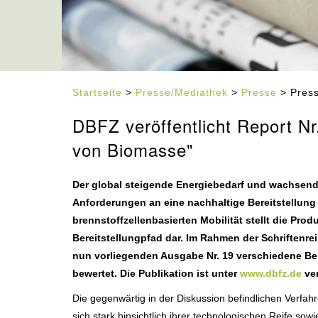
Startseite
>
Presse/Mediathek
>
Presse
> Press
DBFZ veröffentlicht Report N
von Biomasse"
Der global steigende Energiebedarf und wachsende
Anforderungen an eine nachhaltige Bereitstellun
brennstoffzellenbasierten Mobilität stellt die Pr
Bereitstellungpfad dar. Im Rahmen der Schriften
nun vorliegenden Ausgabe Nr. 19 verschiedene Berei
bewertet. Die Publikation ist unter
www.dbfz.de
ver
Die gegenwärtig in der Diskussion befindlichen Verfa
sich stark hinsichtlich ihrer technologischen Reife so