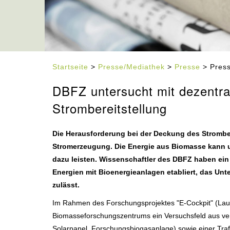
Startseite
>
Presse/Mediathek
>
Presse
> Press
DBFZ untersucht mit dezentral
Strombereitstellung
Die Herausforderung bei der Deckung des Strombed
Stromerzeugung. Die Energie aus Biomasse kann u. 
dazu leisten. Wissenschaftler des DBFZ haben ein
Energien mit Bioenergieanlagen etabliert, das Un
zulässt.
Im Rahmen des Forschungsprojektes "E-Cockpit" (Lau
Biomasseforschungszentrums ein Versuchsfeld aus ve
Solarpanel, Forschungsbiogasanlage) sowie einer Trafo