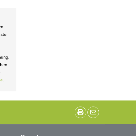
en
ster
hung,
chen
e
de
.