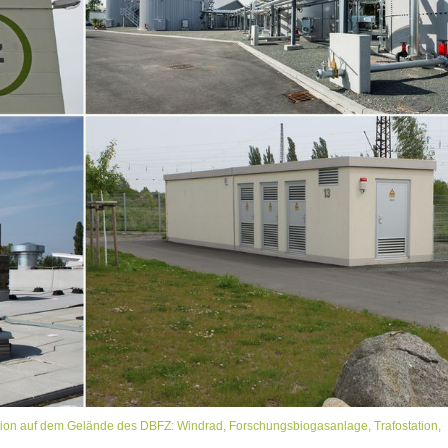
tion auf dem Gelände des DBFZ: Windrad, Forschungsbiogasanlage, Trafostation,