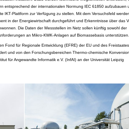
isern entsprechend der internationalen Normung IEC 61850 aufzubauen 
te IKT-Plattform zur Verfügung zu stellen. Mit dem Versuchsfeld werden
 in der Energiewirtschaft durchgeführt und Erkenntnisse über das V
onnen. Die Daten der Messstellen im Netz sollen künftig sowohl der
n Anforderungen an Mikro-KWK-Anlagen auf Biomassebasis unterstützen
en Fond für Regionale Entwicklung (EFRE) der EU und des Freistaates
rdert und von den Forschungsbereichen Thermo-chemische Konversio
ut für Angewandte Informatik e.V. (InfAI) an der Universität Leipzig