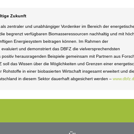
ltige Zukunft
ls zentraler und unabhängiger Vordenker im Bereich der energetisch
 die begrenzt verfügbaren Biomasseressourcen nachhaltig und mit höch
künftigen Energiesystem beitragen können. Im Rahmen der
tet, evaluiert und demonstriert das DBFZ die vielversprechendsten
 positiv herausragenden Beispiele gemeinsam mit Partnern aus Forsc
BFZ soll das Wissen über die Möglichkeiten und Grenzen einer energetis
 Rohstoffe in einer biobasierten Wirtschaft insgesamt erweitert und di
utschland in diesem Sektor dauerhaft abgesichert werden –
www.dbfz.