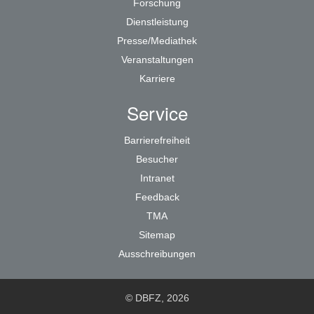
Forschung
Dienstleistung
Presse/Mediathek
Veranstaltungen
Karriere
Service
Barrierefreiheit
Besucher
Intranet
Feedback
TMA
Sitemap
Ausschreibungen
© DBFZ, 2026