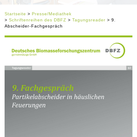
Startseite
>
Presse/Mediathek
>
Schriftenreihen des DBFZ
>
Tagungsreader
> 9.
Abscheider-Fachgespräch