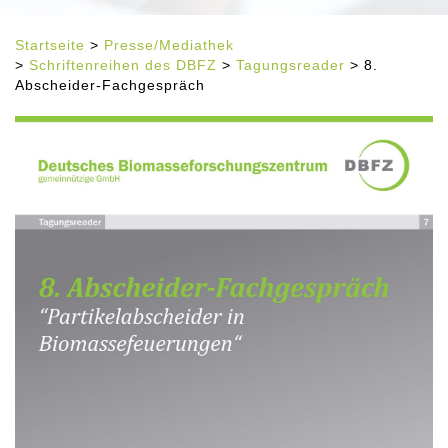
Startseite
>
Presse/Mediathek
>
Schriftenreihen des DBFZ
>
Tagungsreader
> 8.
Abscheider-Fachgespräch