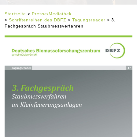
Startseite
>
Presse/Mediathek
>
Schriftenreihen des DBFZ
>
Tagungsreader
> 3.
Fachgespräch Staubmessverfahren