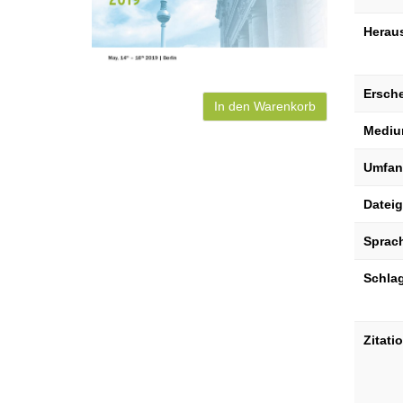
Herau
Ersch
In den Warenkorb
Mediu
Umfan
Datei
Sprac
Schla
Zitati