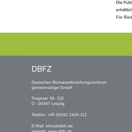
Die Publ
erhältli
Für Rück
DBFZ
Deutsches Biomasseforschungszentrum
gemeinnützige GmbH
Torgauer Str. 116
D - 04347 Leipzig
Telefon: +49 (0)341 2434-112
E-Mail:
info(at)dbfz.de
Internet:
www.dbfz.de