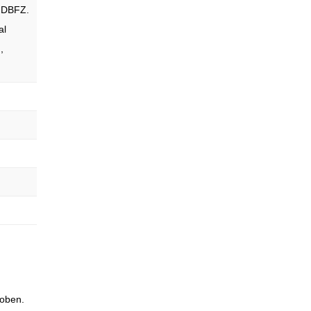
: DBFZ.
al
,
hoben.