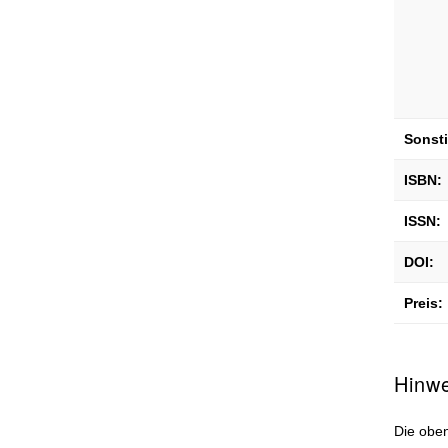
Sonst
ISBN:
ISSN:
DOI:
Preis:
Hinw
Die oben