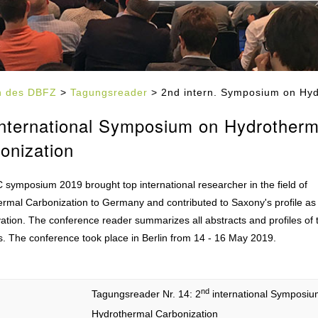
en des DBFZ
>
Tagungsreader
> 2nd intern. Symposium on Hyd
nternational Symposium on Hydrotherm
onization
symposium 2019 brought top international researcher in the field of
rmal Carbonization to Germany and contributed to Saxony's profile as
vation. The conference reader summarizes all abstracts and profiles of 
. The conference took place in Berlin from 14 - 16 May 2019.
nd
Tagungsreader Nr. 14: 2
international Symposiu
Hydrothermal Carbonization