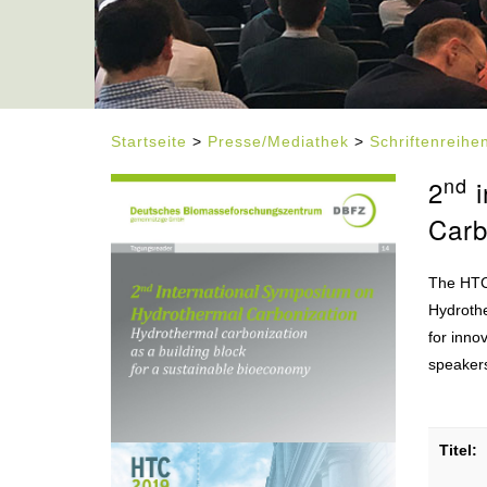
Startseite
>
Presse/Mediathek
>
Schriftenreih
nd
2
i
Carb
The HTC 
Hydrothe
for inno
speakers
Titel: