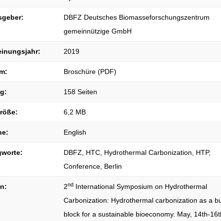
sgeber:
DBFZ Deutsches Biomasseforschungszentrum
gemeinnützige GmbH
einungsjahr:
2019
m:
Broschüre (PDF)
g:
158 Seiten
größe:
6,2 MB
he:
English
gworte:
DBFZ, HTC, Hydrothermal Carbonization, HTP,
Conference, Berlin
nd
on:
2
International Symposium on Hydrothermal
Carbonization: Hydrothermal carbonization as a bu
block for a sustainable bioeconomy. May, 14th-16t