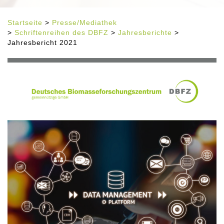
Startseite
>
Presse/Mediathek
>
Schriftenreihen des DBFZ
>
Jahresberichte
>
Jahresbericht 2021