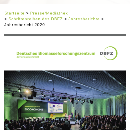
Startseite
>
Presse/Mediathek
>
Schriftenreihen des DBFZ
>
Jahresberichte
>
Jahresbericht 2020