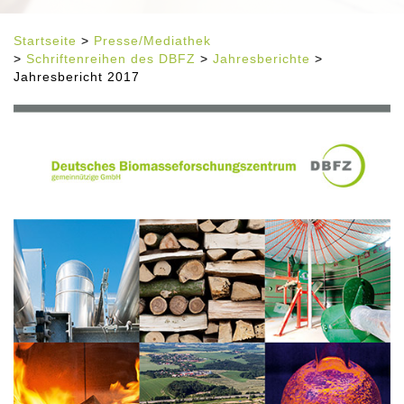
Startseite
>
Presse/Mediathek
>
Schriftenreihen des DBFZ
>
Jahresberichte
>
Jahresbericht 2017