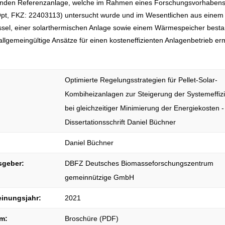
renden Referenzanlage, welche im Rahmen eines Forschungsvorhaben
pt, FKZ: 22403113) untersucht wurde und im Wesentlichen aus einem
ssel, einer solarthermischen Anlage sowie einem Wärmespeicher besta
llgemeingültige Ansätze für einen kosteneffizienten Anlagenbetrieb ermi
Optimierte Regelungsstrategien für Pellet-Solar-
Kombiheizanlagen zur Steigerung der Systemeffiz
bei gleichzeitiger Minimierung der Energiekosten -
Dissertationsschrift Daniel Büchner
Daniel Büchner
sgeber:
DBFZ Deutsches Biomasseforschungszentrum
gemeinnützige GmbH
einungsjahr:
2021
m:
Broschüre (PDF)