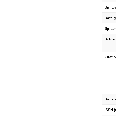
Umfan
Datei
Sprac
Schla
Zitati
Sonst
ISSN (