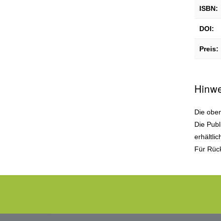
ISBN:
DOI:
Preis:
Hinw
Die oben
Die Publ
erhältli
Für Rück