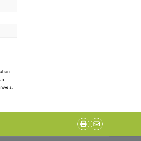
hoben.
ion
inweis.