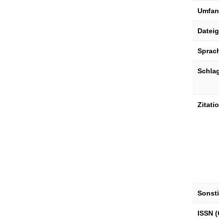
Umfan
Datei
Sprac
Schla
Zitati
Sonst
ISSN (