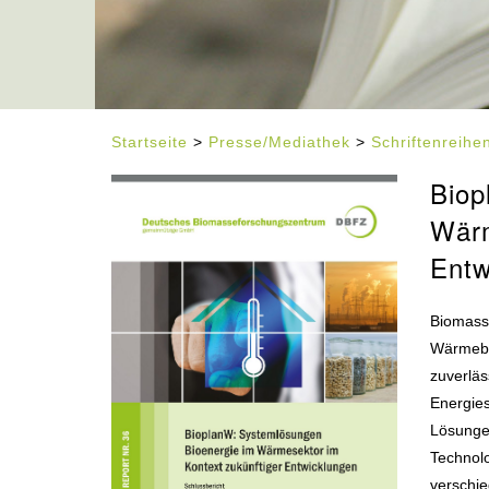
Startseite
>
Presse/Mediathek
>
Schriftenreih
Biop
Wärm
Entw
Biomasse
Wärmeber
zuverlä
Energie
Lösunge
Technol
verschi