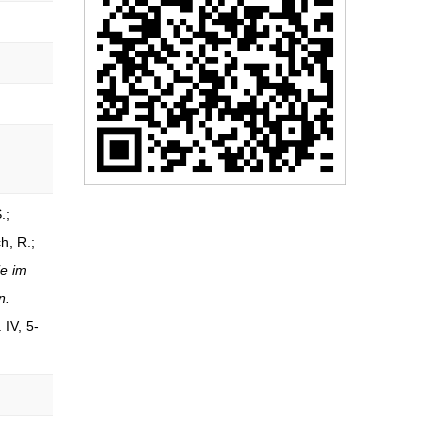
.;
h, R.;
e im
n.
 IV, 5-