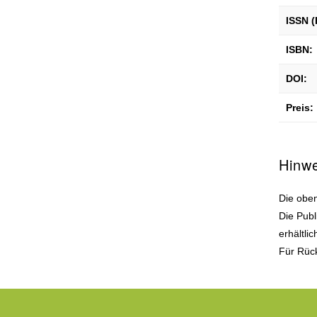
ISSN (
ISBN:
DOI:
Preis:
Hinw
Die oben
Die Publ
erhältli
Für Rück