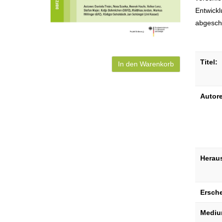
Entwick
abgesch
Titel:
In den Warenkorb
Autor
Herau
Ersch
Mediu