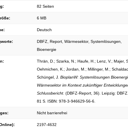
g:
82 Seiten
größe:
6 MB
he:
Deutsch
gworte:
DBFZ, Report, Wärmesektor, Systemlösungen,
Bioenergie
on:
Thrän, D.; Szarka, N.; Haufe, H.; Lenz, V.; Majer, S
Oehmichen, K.; Jordan, M.; Millinger, M.; Schaldac
Schüngel, J.
BioplanW: Systemlösungen Bioenergi
Wärmesektor im Kontext zukünftiger Entwicklunge
Schlussbericht
. (DBFZ-Report, 36). Leipzig: DBFZ.
81 S. ISBN: 978-3-946629-56-6.
iges:
Nicht barrierefrei
Online):
2197-4632