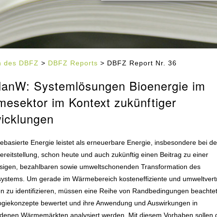
en des DBFZ
>
DBFZ Reports
> DBFZ Report Nr. 36
lanW: Systemlösungen Bioenergie im
esektor im Kontext zukünftiger
icklungen
basierte Energie leistet als erneuerbare Energie, insbesondere bei de
eitstellung, schon heute und auch zukünftig einen Beitrag zu einer
ssigen, bezahlbaren sowie umweltschonenden Transformation des
systems. Um gerade im Wärmebereich kosteneffiziente und umweltvert
n zu identifizieren, müssen eine Reihe von Randbedingungen beachte
ogiekonzepte bewertet und ihre Anwendung und Auswirkungen in
edenen Wärmemärkten analysiert werden. Mit diesem Vorhaben sollen 