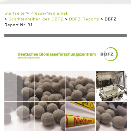
Startseite
>
Presse/Mediathek
>
Schriftenreihen des DBFZ
>
DBFZ Reports
> DBFZ
Report Nr. 31