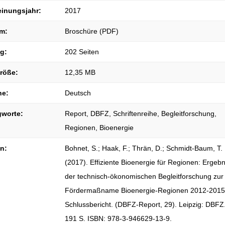
einungsjahr:
2017
m:
Broschüre (PDF)
g:
202 Seiten
größe:
12,35 MB
he:
Deutsch
gworte:
Report, DBFZ, Schriftenreihe, Begleitforschung,
Regionen, Bioenergie
on:
Bohnet, S.; Haak, F.; Thrän, D.; Schmidt-Baum, T.
(2017). Effiziente Bioenergie für Regionen: Ergeb
der technisch-ökonomischen Begleitforschung zur
Fördermaßname Bioenergie-Regionen 2012-2015
Schlussbericht. (DBFZ-Report, 29). Leipzig: DBFZ.
191 S. ISBN: 978-3-946629-13-9.