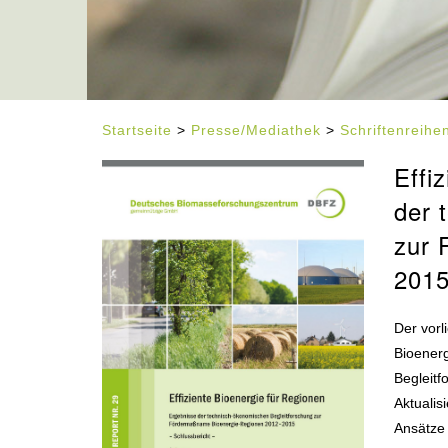
Startseite
>
Presse/Mediathek
>
Schriftenreih
Effi
der 
zur 
201
Der vorl
Bioener
Begleitf
Aktualis
Ansätze