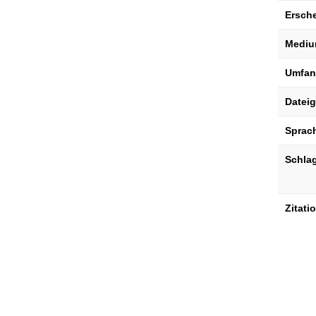
Ersch
Mediu
Umfan
Datei
Sprac
Schla
Zitati