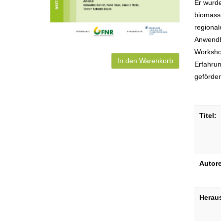
Er wurde
biomass
regional
Anwendb
Worksho
In den Warenkorb
Erfahrun
geförder
Titel:
Autor
Herau