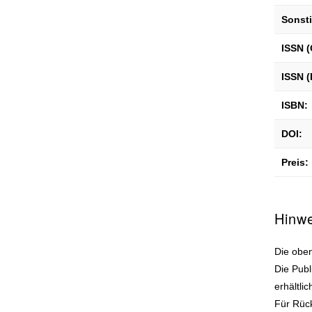
Sonst
ISSN (
ISSN (
ISBN:
DOI:
Preis:
Hinw
Die oben
Die Publ
erhältli
Für Rück