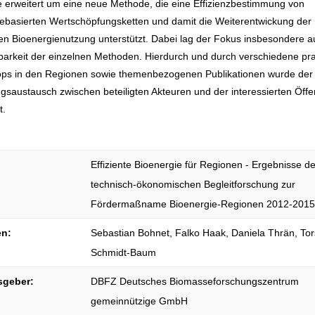
 erweitert um eine neue Methode, die eine Effizienzbestimmung von
ebasierten Wertschöpfungsketten und damit die Weiterentwickung der
en Bioenergienutzung unterstützt. Dabei lag der Fokus insbesondere a
arkeit der einzelnen Methoden. Hierdurch und durch verschiedene pr
ps in den Regionen sowie themenbezogenen Publikationen wurde der
gsaustausch zwischen beteiligten Akteuren und der interessierten Öffen
t.
Effiziente Bioenergie für Regionen - Ergebnisse d
technisch-ökonomischen Begleitforschung zur
Fördermaßname Bioenergie-Regionen 2012-201
en:
Sebastian Bohnet, Falko Haak, Daniela Thrän, Tor
Schmidt-Baum
sgeber:
DBFZ Deutsches Biomasseforschungszentrum
gemeinnützige GmbH