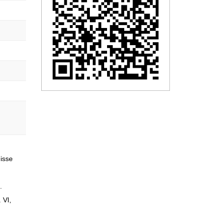
nisse
.
 VI,