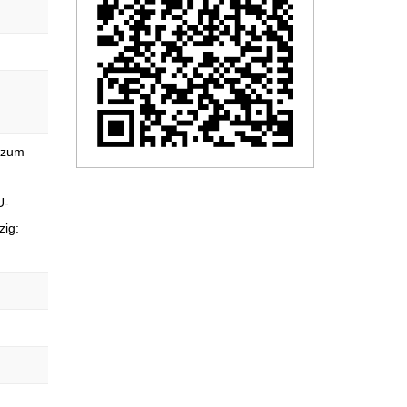
g zum
U-
zig: