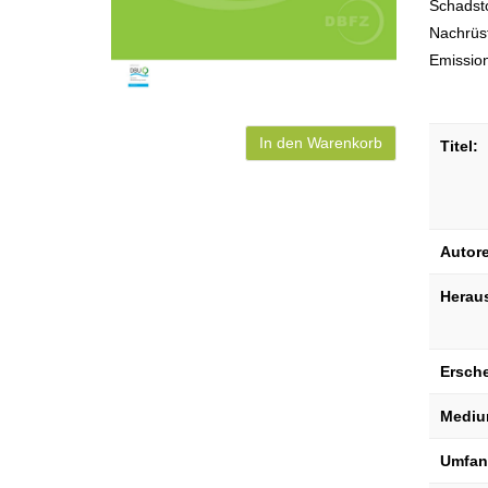
Schadsto
Nachrüst
Emissio
In den Warenkorb
Titel:
Autor
Herau
Ersch
Mediu
Umfan