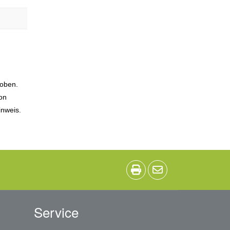
hoben.
ion
inweis.
Service