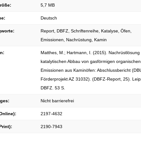
größe:
5,7 MB
he:
Deutsch
gworte:
Report, DBFZ, Schriftenreihe, Katalyse, Öfen,
Emissionen, Nachrüstung, Kamin
on:
Matthes, M.; Hartmann, I. (2015). Nachrüstlösun
katalytischen Abbau von gasförmigen organischen
Emissionen aus Kaminöfen: Abschlussbericht (DB
Förderprojekt AZ 31032). (DBFZ-Report, 25). Leip
DBFZ. 53 S.
iges:
Nicht barrierefrei
Online):
2197-4632
Print):
2190-7943