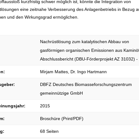
ffausstoß kurzfristig schwer möglich ist, könnte die Integration von
lösungen eine zeitnahe Verbesserung des Anlagenbetriebs in Bezug a
nen und den Wirkungsgrad ermöglichen.
Nachrüstlösung zum katalytischen Abbau von
gasförmigen organischen Emissionen aus Kaminöf
Abschlussbericht (DBU-Förderprojekt AZ 31032) -
en:
Mirjam Mattes, Dr. Ingo Hartmann
sgeber:
DBFZ Deutsches Biomasseforschungszentrum
gemeinnützige GmbH
einungsjahr:
2015
m:
Broschüre (Print/PDF)
g:
68 Seiten