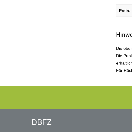
Preis:
Hinw
Die oben
Die Publ
erhältli
Für Rück
DBFZ