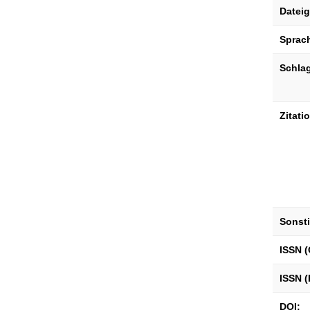
Datei
Sprac
Schla
Zitati
Sonst
ISSN (
ISSN (
DOI: