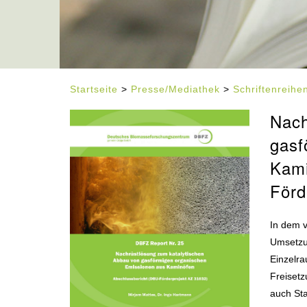
Startseite
>
Presse/Mediathek
>
Schriftenreih
Nach
gasf
Kami
Förd
In dem 
Umsetzun
Einzelra
Freiset
auch St