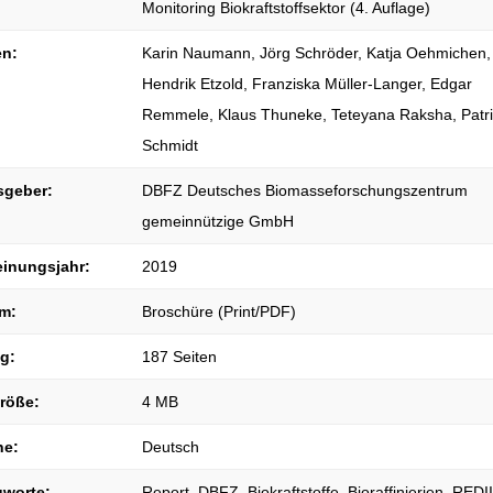
Monitoring Biokraftstoffsektor (4. Auflage)
en:
Karin Naumann, Jörg Schröder, Katja Oehmichen,
Hendrik Etzold, Franziska Müller-Langer, Edgar
Remmele, Klaus Thuneke, Teteyana Raksha, Patr
Schmidt
sgeber:
DBFZ Deutsches Biomasseforschungszentrum
gemeinnützige GmbH
einungsjahr:
2019
m:
Broschüre (Print/PDF)
g:
187 Seiten
größe:
4 MB
he:
Deutsch
gworte:
Report, DBFZ, Biokraftstoffe, Bioraffinierien, REDII