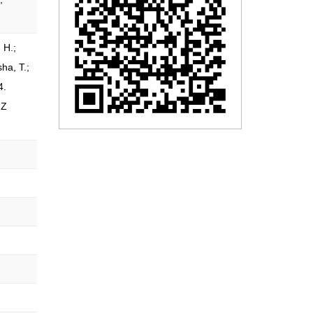
 H.;
ha, T.;
4.
FZ