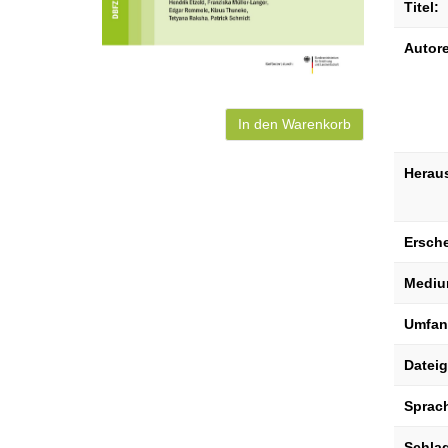
Titel:
Autor
In den Warenkorb
Herau
Ersch
Mediu
Umfan
Datei
Sprac
Schla