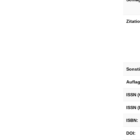
Zitati
Sonst
Aufla
ISSN (
ISSN (
ISBN:
DOI: