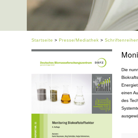
Startseite
>
Presse/Mediathek
>
Schriftenreih
Moni
Die nun
Biokraft
Energiet
einen A
des Tec
Systemt
ausgewäh