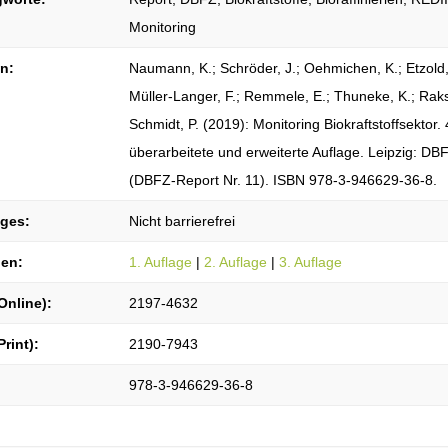
Monitoring
on:
Naumann, K.; Schröder, J.; Oehmichen, K.; Etzold,
Müller-Langer, F.; Remmele, E.; Thuneke, K.; Raks
Schmidt, P. (2019): Monitoring Biokraftstoffsektor. 
überarbeitete und erweiterte Auflage. Leipzig: DB
(DBFZ-Report Nr. 11). ISBN 978-3-946629-36-8.
iges:
Nicht barrierefrei
gen:
1. Auflage
|
2. Auflage
|
3. Auflage
Online):
2197-4632
Print):
2190-7943
978-3-946629-36-8