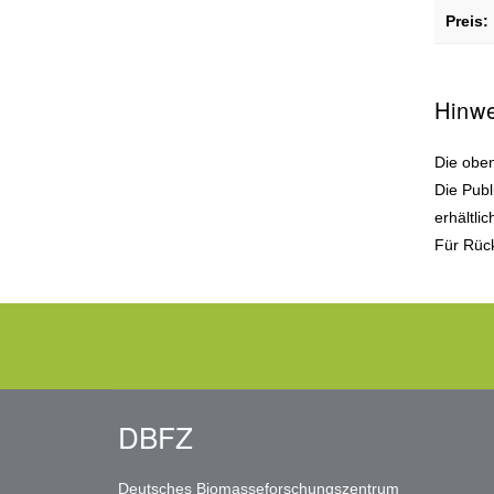
Preis:
Hinw
Die oben
Die Publ
erhältli
Für Rück
DBFZ
Deutsches Biomasseforschungszentrum