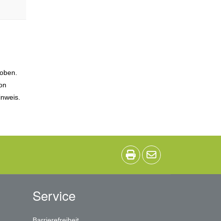
hoben.
ion
inweis.
Service
Barrierefreiheit