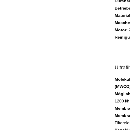
Durchsa
Betriebs
Material
Masche
Motor:
2
Reinigu
Ultrafi
Molekul
(MWCO)
Möglich
1200 l/h
Membr
Membra
Filterel