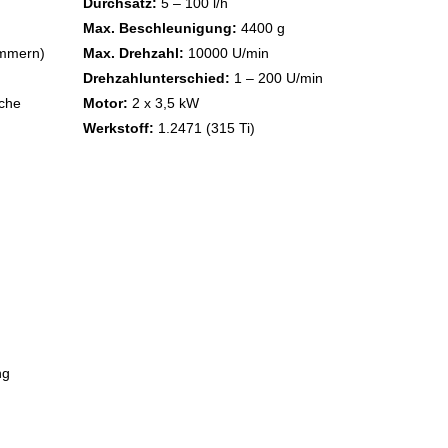
Durchsatz:
5 – 100 l/h
Max. Beschleunigung:
4400 g
ammern)
Max. Drehzahl:
10000 U/min
Drehzahlunterschied:
1 – 200 U/min
sche
Motor:
2 x 3,5 kW
Werkstoff:
1.2471 (315 Ti)
ng