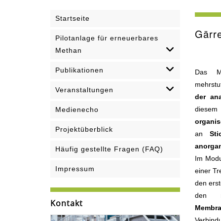
Startseite
Gärre
Pilotanlage für erneuerbares
Methan
Publikationen
Das Mo
mehrstu
Veranstaltungen
der an
diesem
Medienecho
organi
Projektüberblick
an
Sti
anorga
Häufig gestellte Fragen (FAQ)
Im Modu
Impressum
einer T
den erst
den n
Kontakt
Membra
Verbin