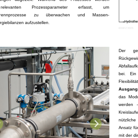
relevanten Prozessparameter erfasst, um
rennprozesse zu überwachen und Massen-
giebilanzen aufzustellen.
Der gew
Rückge
Abfallauf
bei. Ein
Flexibili
Ausgangs
das Modu
werden –
Kreislauf
nützliche
Ansatz für
mit der d