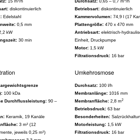
tz:
15 m³/h
Durchsatz:
0,65 – 0,7 m
/h
art:
diskontinuierlich
Betriebsart:
diskontinuierlich
:
Edelstahl
Kammervolumen:
74,9 l (17 K
nweite:
0,5 mm
Plattengröße:
470 x 470 mm
,2 kW
Antriebsart:
elektrisch-hydrauli
ngszeit:
30 min
Einheit, Druckpumpe
Motor:
1,5 kW
Filtrationsdruck:
16 bar
ltration
Umkehrosmose
argewichtsgrenze
Durchsatz:
100 l/h
:
100 kDa
Membranlänge:
1016 mm
2
e Durchflussleistung:
90 –
Membranfläche:
2,8 m
Betriebsdruck:
63 bar
an:
Keramik,
19 Kanäle
Besonderheiten:
Salzrückhaltu
nfläche:
3 m² (12
Motorleistung:
1,5 kW
emente, jeweils 0,25 m²)
Filtrationsdruck:
16 bar