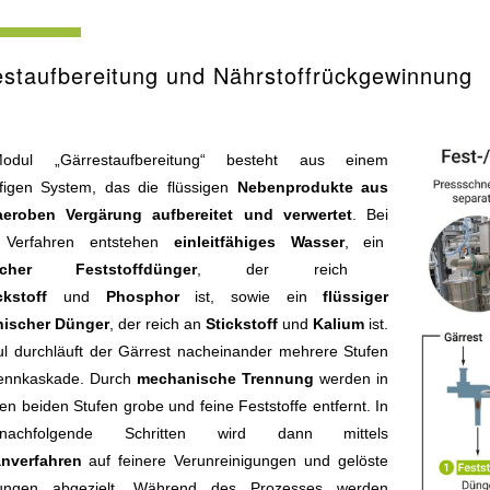
staufbereitung und Nährstoffrückgewinnung
dul „Gärrestaufbereitung“ besteht aus einem
figen System, das die flüssigen
Nebenprodukte aus
aeroben Vergärung aufbereitet und verwertet
. Bei
 Verfahren entstehen
einleitfähiges Wasser
, ein
scher Feststoffdünger
, der reich
ckstoff
und
Phosphor
ist, sowie ein
flüssiger
nischer Dünger
, der reich an
Stickstoff
und
Kalium
ist.
l durchläuft der Gärrest nacheinander mehrere Stufen
rennkaskade. Durch
mechanische Trennung
werden in
en beiden Stufen grobe und feine Feststoffe entfernt. In
achfolgende Schritten wird dann mittels
nverfahren
auf feinere Verunreinigungen und gelöste
dungen abgezielt. Während des Prozesses werden