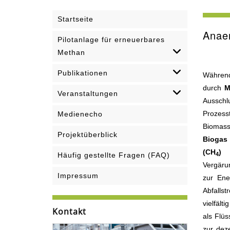
Startseite
Anae
Pilotanlage für erneuerbares
Methan
Publikationen
Währen
durch
M
Veranstaltungen
Aussc
Prozess
Medienecho
Bioma
Projektüberblick
Bioga
(CH
)
4
Häufig gestellte Fragen (FAQ)
Vergäru
Impressum
zur Ene
Abfalls
vielfält
Kontakt
als Flü
zur dez