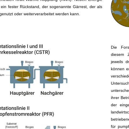
 ein fester Rückstand, der sogenannte Gärrest, der als
enutzt oder weiterverarbeitet werden kann.
Die Fors
diesem Z
jeweils 
können en
verschie
Untersu
untersche
ihrer Bet
der eing
landwirts
betriebe
für pump