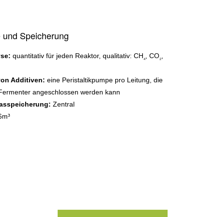
 und Speicherung
yse:
quantitativ für jeden Reaktor, qualitativ: CH
, CO
,
₄
₂
on Additiven:
eine Peristaltikpumpe pro Leitung, die
 Fermenter angeschlossen werden kann
Gasspeicherung:
Zentral
6m³