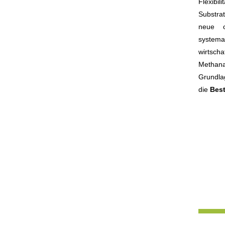
Flexibi
Substra
neue o
system
wirtscha
Methan
Grundla
die
Best