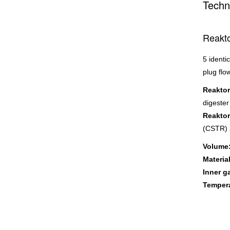
Techn
Reakto
5 identi
plug flo
Reaktor
digeste
Reaktor
(CSTR) 
Volume
Material
Inner ga
Tempera