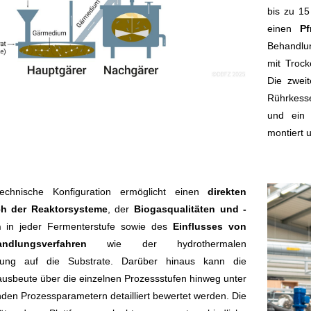
bis zu 15
einen
Pf
Behandlun
mit Troc
Die zweit
Rührkess
und ein 
montiert 
echnische Konfiguration ermöglicht einen
direkten
ch der Reaktorsysteme
, der
Biogasqualitäten und -
n
in jeder Fermenterstufe sowie des
Einflusses von
andlungsverfahren
wie der hydrothermalen
lung auf die Substrate. Darüber hinaus kann die
usbeute über die einzelnen Prozessstufen hinweg unter
nden Prozessparametern detailliert bewertet werden. Die