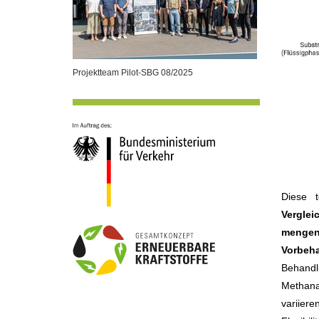
Projektteam Pilot-SBG 08/2025
Diese t
Verglei
menge
Vorbeh
Behand
Methana
variiere