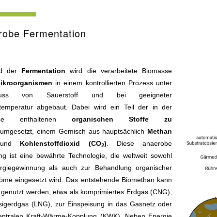
robe Fermentation
d der
Fermentation
wird die verarbeitete Biomasse
ikroorganismen
in einem kontrollierten Prozess unter
hluss von Sauerstoff und bei geeigneter
temperatur abgebaut. Dabei wird ein Teil der in der
sse enthaltenen
organischen Stoffe zu
s
umgesetzt, einem Gemisch aus hauptsächlich
Methan
und
Kohlenstoffdioxid (CO
)
. Diese anaerobe
2
ng ist eine bewährte Technologie, die weltweit sowohl
rgiegewinnung als auch zur Behandlung organischer
tröme eingesetzt wird. Das entstehende Biomethan kann
ig genutzt werden, etwa als komprimiertes Erdgas (CNG),
ssigerdgas (LNG), zur Einspeisung in das Gasnetz oder
entralen Kraft-Wärme-Kopplung (KWK). Neben Energie