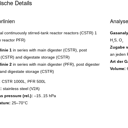
ische Details
rlinien
Analyse
cal continuously stirred-tank reactor reactors (CSTR) 1
Gasanal
w reactor PFR)
H
S, O
₂
₂
Zugabe v
linie 1
in series with main digester (CSTR), post
an jeden
r (CSTR) and digestate storage (CSTR)
Art der 
linie 2
in series with main digester (PFR), post digester
Volume:
and digestate storage (CSTR)
:
CSTR 1000L, PFR 500L
:
stainless steel (V2A)
s pressure (rel.):
–15..15 hPa
ture:
25–70°C