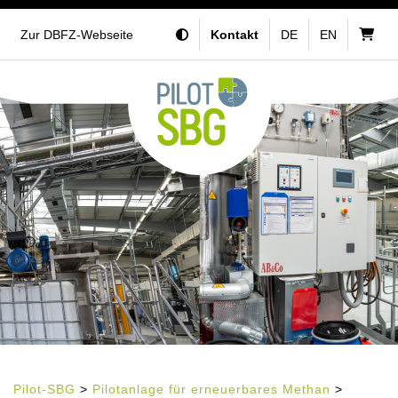
Zur DBFZ-Webseite
Kontakt
DE
EN
Pilot-SBG
>
Pilotanlage für erneuerbares Methan
>