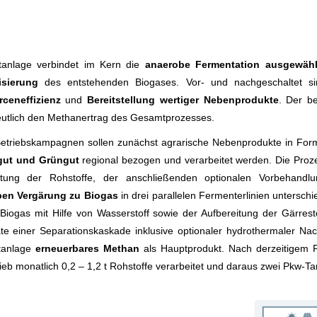
otanlage verbindet im Kern die
anaerobe Fermentation ausgewählt
sierung
des entstehenden Biogases. Vor- und nachgeschaltet si
ceneffizienz
und
Bereitstellung wertiger Nebenprodukte
. Der be
eutlich den Methanertrag des Gesamtprozesses.
Betriebskampagnen sollen zunächst agrarische Nebenprodukte in Fo
gut und Grüngut
regional bezogen und verarbeitet werden. Die Proze
itung der Rohstoffe, der anschließenden optionalen Vorbehandl
en Vergärung zu Biogas
in drei parallelen Fermenterlinien unterschi
Biogas mit Hilfe von Wasserstoff sowie der Aufbereitung der Gärres
te einer Separationskaskade inklusive optionaler hydrothermaler Na
otanlage
erneuerbares Methan
als Hauptprodukt. Nach derzeitigem P
rieb monatlich 0,2 – 1,2 t Rohstoffe verarbeitet und daraus zwei Pkw-