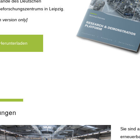
ände des Deutschen
eforschungszentrums in Leipzig.
h version only]
Herunterladen
ungen
Sie sind 
erneuerb