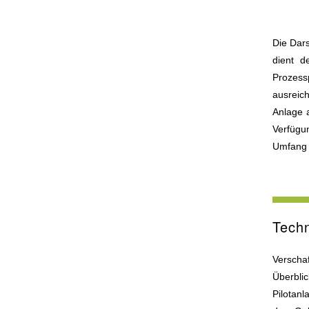
Die Dars
dient d
Prozessp
ausreich
Anlage 
Verfügu
Umfang k
Techn
Verschaf
Überbli
Pilotanl