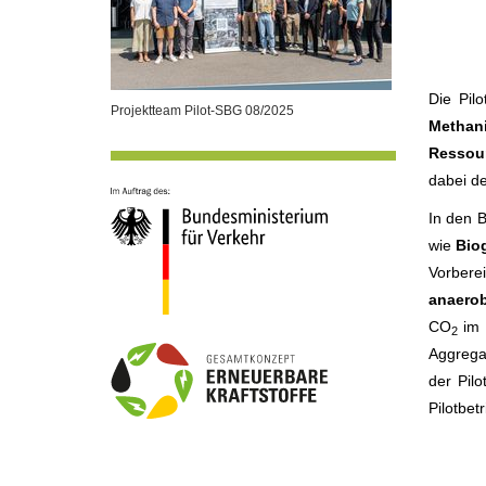
Die Pil
Projektteam Pilot-SBG 08/2025
Methani
Ressour
dabei d
In den 
wie
Bio
Vorbere
anaerob
CO
im 
2
Aggrega
der Pil
Pilotbet