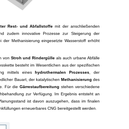
er Rest- und Abfallstoffe
mit der anschließenden
nd zudem innovative Prozesse zur Steigerung der
i der Methanisierung eingesetzte Wasserstoff erhöht
rm von
Stroh und Rindergülle
als auch urbane Abfälle
sskette besteht im Wesentlichen aus der spezifischen
ung mittels eines
hydrothermalen Prozesses
, der
edlicher Bauart, der katalytischen
Methanisierung
des
te. Für die
Gärrestaufbereitung
stehen verschiedene
chbehandlung zur Verfügung. Im Ergebnis entsteht an
lanungsstand ist davon auszugehen, dass im finalen
Tankfüllungen erneuerbares CNG bereitgestellt werden.