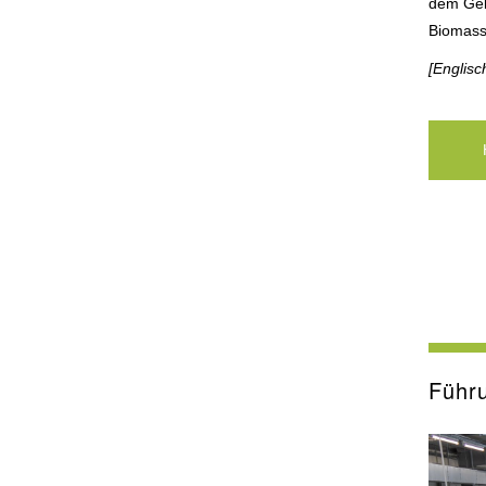
dem Gel
Biomass
[Englisc
Führ