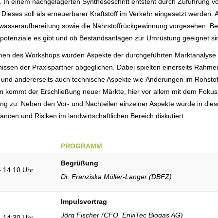
. In einem nachgelagerten Syntheseschritt entsteht durch Zuführung 
Dieses soll als erneuerbarer Kraftstoff im Verkehr eingesetzt werden.
asseraufbereitung sowie die Nährstoffrückgewinnung vorgesehen. Begl
potenziale es gibt und ob Bestandsanlagen zur Umrüstung geeignet si
en des Workshops wurden Aspekte der durchgeführten Marktanalyse zu
issen der Praxispartner abgeglichen. Dabei spielten einerseits Rahm
und andererseits auch technische Aspekte wie Änderungen im Rohstof
n kommt der Erschließung neuer Märkte, hier vor allem mit dem Fokus a
g zu. Neben den Vor- und Nachteilen einzelner Aspekte wurde in dies
ncen und Risiken im landwirtschaftlichen Bereich diskutiert.
PROGRAMM
Begrüßung
- 14:10 Uhr
Dr. Franziska Müller-Langer (DBFZ)
Impulsvortrag
Jörg Fischer (CFO, EnviTec Biogas AG)
- 14:30 Uhr