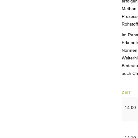
erfolgen
Methan. 
Prozessw
Rohstoff
Im Rahm
Erkenntn
Normen 
Weiterhi
Bedeutun
auch Cha
ZEIT
14:00 
14:10 