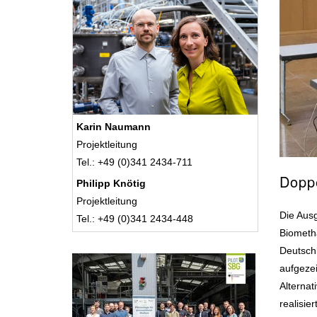
Karin Naumann
Projektleitung
Tel.: +49 (0)341 2434-711
Doppe
Philipp Knötig
Projektleitung
Die Ausg
Tel.: +49 (0)341 2434-448
Biometha
Deutschl
aufgezei
Alternat
realisie