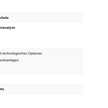
pfade
ktanalyse
 technologischen Optionen
tandsanlagen
rte