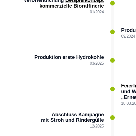
Veröffentlichung
Beispielkonzept
kommerzielle Bioraffinerie
01/2024
Produ
09/2024
Produktion erste Hydrokohle
03/2025
Feier
und W
„Erne
18.03.2
Abschluss Kampagne
mit Stroh und Rindergülle
12/2025