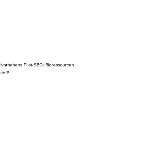
lvorhabens Pilot-SBG: Bioressourcen
toff!