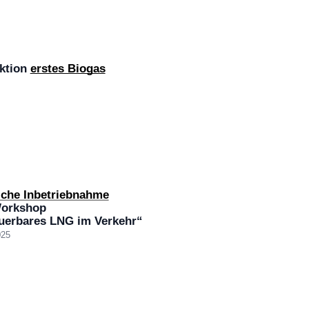
ktion
erstes Biogas
liche Inbetriebnahme
orkshop
uerbares LNG im Verkehr“
025