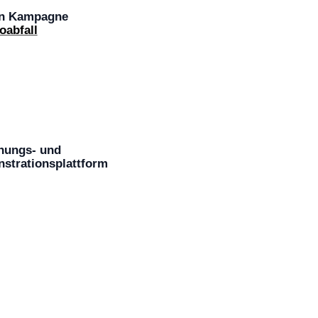
nn Kampagne
oabfall
hungs- und
strationsplattform