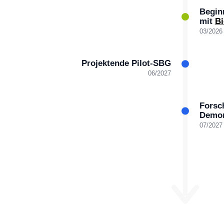
Begi
mit
Bi
03/2026
Projektende Pilot-SBG
06/2027
Forsc
Demon
07/2027