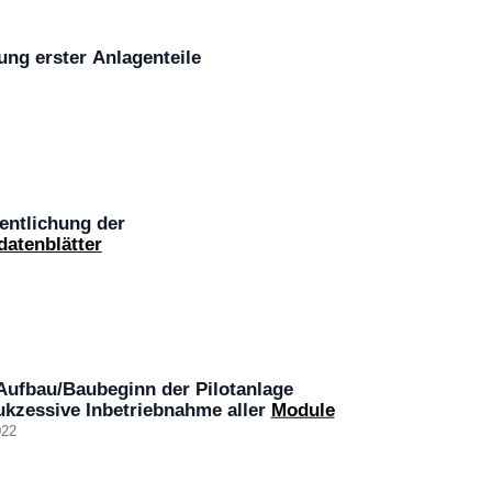
ung erster Anlagenteile
fentlichung der
datenblätter
 Aufbau/Baubeginn der Pilotanlage
ukzessive Inbetriebnahme aller
Module
022