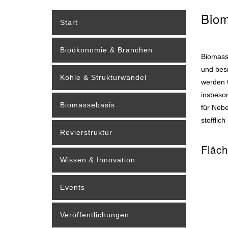
Biom
Start
Bioökonomie & Branchen
Biomasse
und besi
Kohle & Strukturwandel
werden 
insbeson
Biomassebasis
für Nebe
stofflic
Revierstruktur
Fläc
Wissen & Innovation
Events
Veröffentlichungen