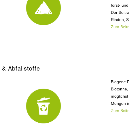
forst- un
Der Beitr
Rinden, 
Zum Beit
 & Abfallstoffe
Biogene R
Biotonne,
möglichst
Mengen in
Zum Beit