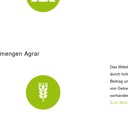
emengen Agrar
Das Mitte
durch hoh
Beitrag u
von Getre
vorhande
Zum Beit