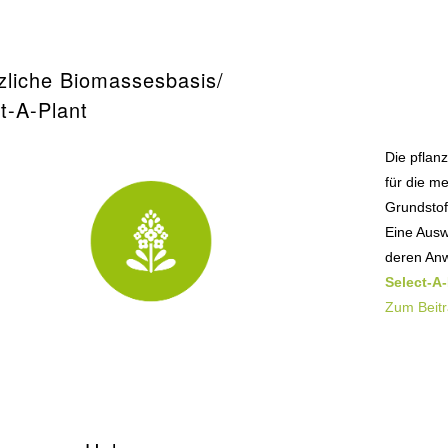
zliche Biomassesbasis/
t-A-Plant
Die pflan
für die m
Grundstof
Eine Ausw
deren Anw
Select-A-
​​​​​​​Zum Bei