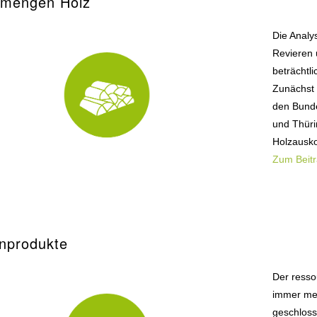
emengen Holz
Die Analys
Revieren 
beträchtl
Zunächst 
den Bund
und Thüri
Holzausk
Zum Beit
nprodukte
Der resso
immer meh
geschloss