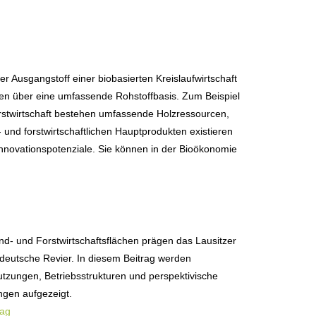
r Ausgangstoff einer biobasierten Kreislaufwirtschaft
gen über eine umfassende Rohstoffbasis. Zum Beispiel
rstwirtschaft bestehen umfassende Holzressourcen,
nd forstwirtschaftlichen Hauptprodukten existieren
Innovationspotenziale. Sie können in der Bioökonomie
d- und Forstwirtschaftsflächen prägen das Lausitzer
ldeutsche Revier. In diesem Beitrag werden
tzungen, Betriebsstrukturen und perspektivische
ngen aufgezeigt.
rag