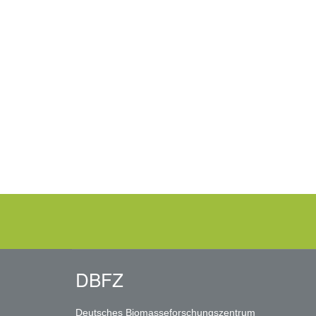
DBFZ
Deutsches Biomasseforschungszentrum