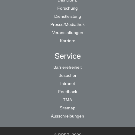
Das DBFZ
Forschung
Dienstleistung
Presse/Mediathek
Veranstaltungen
Karriere
Service
Barrierefreiheit
Besucher
Intranet
Feedback
TMA
Sitemap
Ausschreibungen