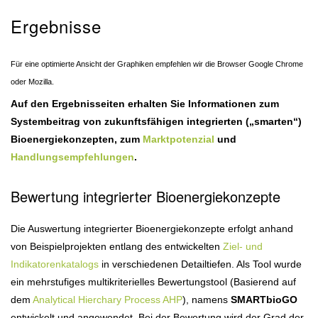
Ergebnisse
Für eine optimierte Ansicht der Graphiken empfehlen wir die Browser Google Chrome
oder Mozilla.
Auf den Ergebnisseiten erhalten Sie Informationen zum
Systembeitrag von zukunftsfähigen integrierten („smarten“)
Bioenergiekonzepten, zum
Marktpotenzial
und
Handlungsempfehlungen
.
Bewertung integrierter Bioenergiekonzepte
Die Auswertung integrierter Bioenergiekonzepte erfolgt anhand
von Beispielprojekten entlang des entwickelten
Ziel- und
Indikatorenkatalogs
in verschiedenen Detailtiefen. Als Tool wurde
ein mehrstufiges multikriterielles Bewertungstool (Basierend auf
dem
Analytical Hierchary Process AHP
), namens
SMARTbioGO
entwickelt und angewendet. Bei der Bewertung wird der Grad der