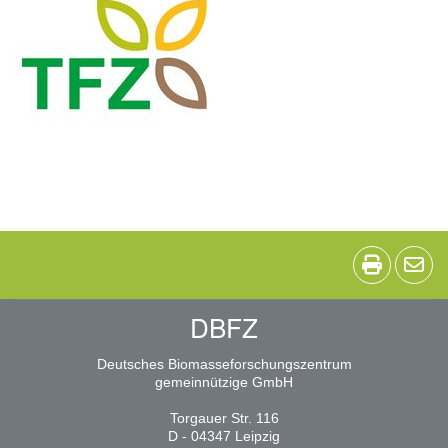
DBFZ
Deutsches Biomasseforschungszentrum
gemeinnützige GmbH
Torgauer Str. 116
D - 04347 Leipzig