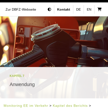
Zur DBFZ-Webseite
Kontakt
DE
EN
KAPITEL 7
Anwendung
Monitoring EE im Verkehr
>
Kapitel des Berichts
>