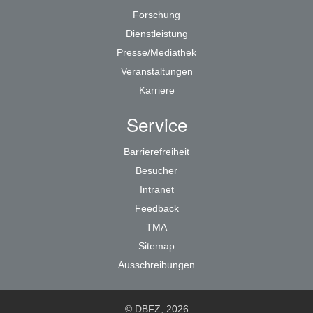
Forschung
Dienstleistung
Presse/Mediathek
Veranstaltungen
Karriere
Service
Barrierefreiheit
Besucher
Intranet
Feedback
TMA
Sitemap
Ausschreibungen
© DBFZ, 2026