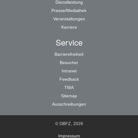
Dienstleistung
Presse/Mediathek
Veranstaltungen
Karriere
Service
Barrierefreiheit
Besucher
Intranet
Feedback
TMA
Sitemap
Ausschreibungen
© DBFZ, 2026
Impressum