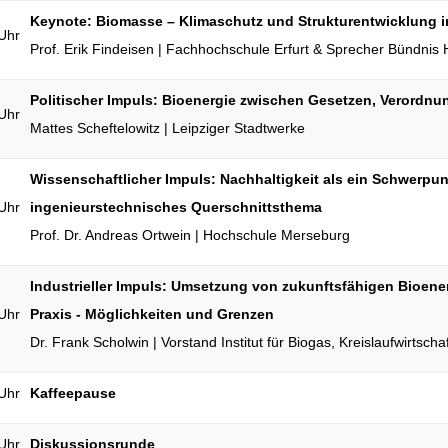
Keynote: Biomasse – Klimaschutz und Strukturentwicklung 
Uhr
Prof. Erik Findeisen | Fachhochschule Erfurt & Sprecher Bündnis 
Politischer Impuls: Bioenergie zwischen Gesetzen, Verordn
Uhr
Mattes Scheftelowitz | Leipziger Stadtwerke
Wissenschaftlicher Impuls: Nachhaltigkeit als ein Schwerpun
Uhr
ingenieurstechnisches Querschnittsthema
Prof. Dr. Andreas Ortwein | Hochschule Merseburg
Industrieller Impuls: Umsetzung von zukunftsfähigen Bioene
Uhr
Praxis - Möglichkeiten und Grenzen
Dr. Frank Scholwin | Vorstand Institut für Biogas, Kreislaufwirtsch
Uhr
Kaffeepause
Uhr
Diskussionsrunde