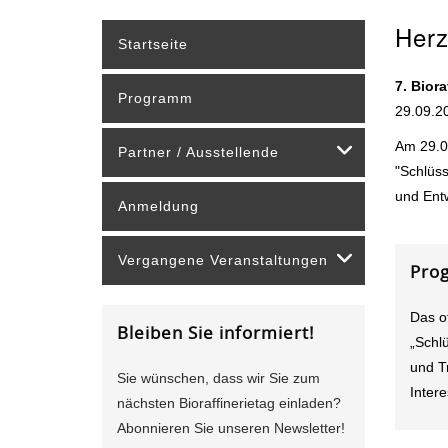
Herz
Startseite
7. Bior
Programm
29.09.2
Am 29.0
Partner / Ausstellende
"Schlüss
und Ent
Anmeldung
Vergangene Veranstaltungen
Prog
Das of
Bleiben Sie informiert!
„Schl
und T
Sie wünschen, dass wir Sie zum
Intere
nächsten Bioraffinerietag einladen?
Abonnieren Sie unseren Newsletter!