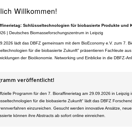
lich Willkommen!
affinerietag: Schlüsseltechnologien für biobasierte Produkte und K
026 | Deutsches Biomasseforschungszentrum in Leipzig
9.2026 lädt das DBFZ gemeinsam mit dem BioEconomy e.V. zum 7. Biora
eltechnologien für die biobasierte Zukunft" präsentieren Fachleute au
wicklungen der Bioökonomie. Networking und Einblicke in die DBFZ‑A
ramm veröffentlicht!
fzielle Programm für den 7. Bioraffinerietag am 29.09.2026 in Leipzig i
üsseltechnologien für die biobasierte Zukunft“ lädt das DBFZ Forsche
rennverfahren einzureichen. Gesucht werden innovative Ansätze, neue
ssierte können ihre Abstracts ab sofort online einreichen.