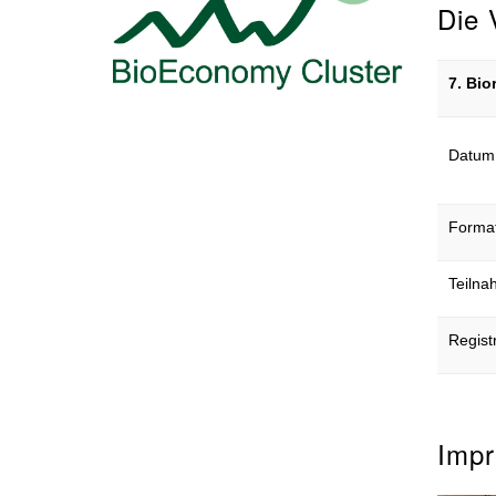
Die 
7. Bio
Datum 
Forma
Teiln
Regist
Impr