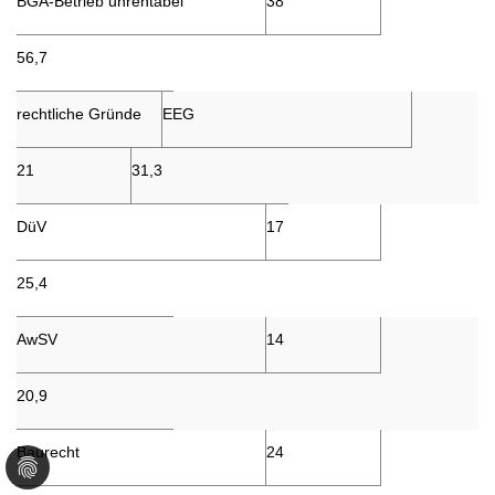
BGA-Betrieb unrentabel
38
56,7
rechtliche Gründe
EEG
21
31,3
DüV
17
25,4
AwSV
14
20,9
Baurecht
24