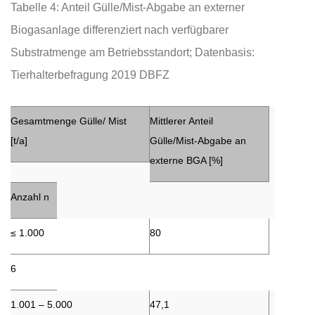
Tabelle 4: Anteil Gülle/Mist-Abgabe an externer
Biogasanlage differenziert nach verfügbarer
Substratmenge am Betriebsstandort; Datenbasis:
Tierhalterbefragung 2019 DBFZ
Gesamtmenge Gülle/ Mist
Mittlerer Anteil
[t/a]
Gülle/Mist-Abgabe an
externe BGA [%]
Anzahl n
≤ 1.000
80
6
1.001 – 5.000
47,1