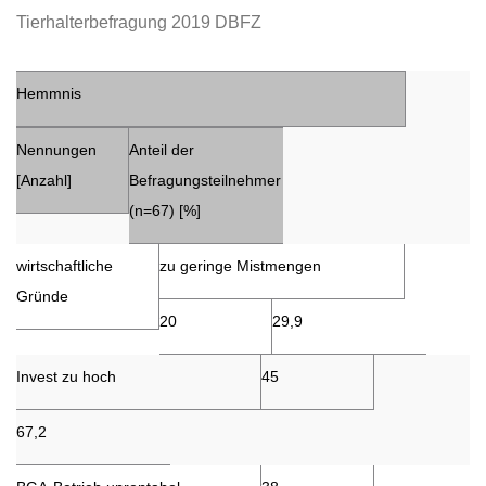
Tierhalterbefragung 2019 DBFZ
Hemmnis
Nennungen
Anteil der
[Anzahl]
Befragungsteilnehmer
(n=67) [%]
wirtschaftliche
zu geringe Mistmengen
Gründe
20
29,9
Invest zu hoch
45
67,2