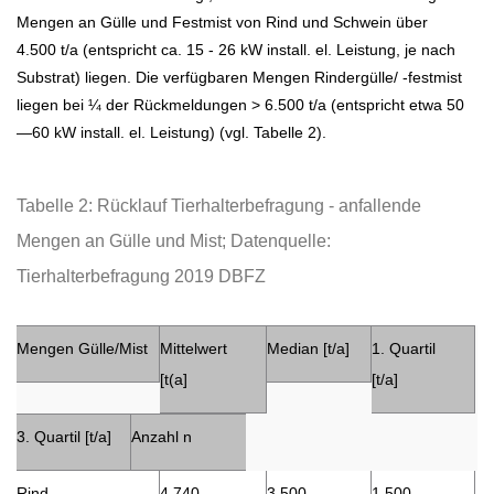
Mengen an Gülle und Festmist von Rind und Schwein über
4.500 t/a (entspricht ca. 15 - 26 kW install. el. Leistung, je nach
Substrat) liegen. Die verfügbaren Mengen Rindergülle/ -festmist
liegen bei ¼ der Rückmeldungen > 6.500 t/a (entspricht etwa 50
—60 kW install. el. Leistung) (vgl. Tabelle 2).
Tabelle 2: Rücklauf Tierhalterbefragung - anfallende
Mengen an Gülle und Mist; Datenquelle:
Tierhalterbefragung 2019 DBFZ
Mengen Gülle/Mist
Mittelwert
Median [t/a]
1. Quartil
[t(a]
[t/a]
3. Quartil [t/a]
Anzahl n
Rind
4.740
3.500
1.500