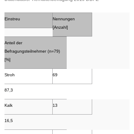
Einstreu
Nennungen
[Anzahl]
Anteil der
Befragungsteilnehmer (n=79)
[%]
Stroh
69
87,3
Kalk
13
16,5