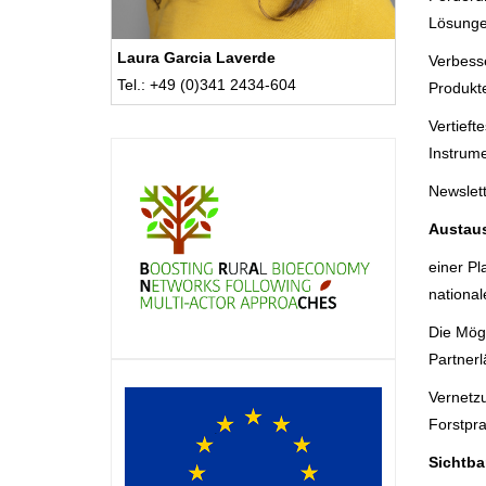
Lösungen
Laura Garcia Laverde
Verbess
Tel.: +49 (0)341 2434-604
Produkt
Vertieft
Instrum
Newslett
Austau
einer Pl
national
Die Mögl
Partnerl
Vernetzu
Forstpra
Sichtba