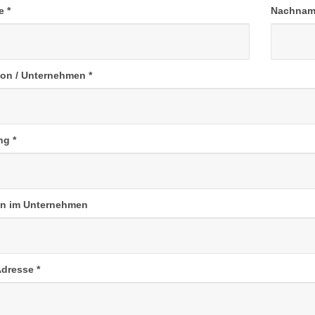
me
*
Nachna
tion / Unternehmen
*
ung
*
on im Unternehmen
Adresse
*