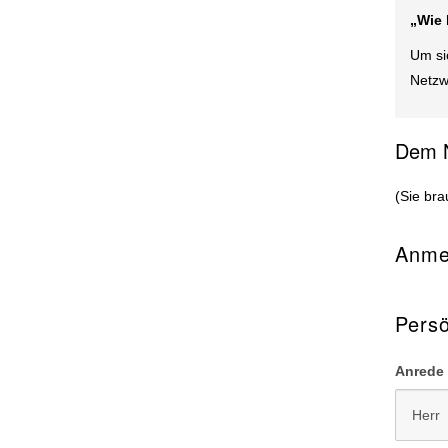
„Wie 
Um si
Netzw
Dem N
(Sie br
Anme
Persö
Anrede