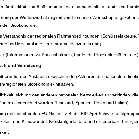
 für die ländliche Bioökonomie und eine nachhaltige Land- und Forstwi
erung der Wettbewerbsfähigkeit von Biomasse-Wertschöpfungsketten u
e der Bioökonomie.
es Verständnis der regionalen Rahmenbedingungen (Schlüsselakteure, W
ente und Mechanismen zur Informationsvermittlung).
er (Informationen zu Praxisabstracts, Laufende Projektaktivitäten, etc.)
sch und Vernetzung
attform für den Austausch zwischen den Akteuren der nationalen Bioö
en/regionalen Bioökonomie-Initiativen.
ichkeit, sich mit den anderen nationalen Netzwerken zu verbinden, d
ändern eingerichtet wurden (Finnland, Spanien, Polen und Italien).
ng mit bestehenden EU-Netzen: z.B. die EIP-Agri-Schwerpunktgruppen 
ktiken und Klimawandel, Kreislaufgartenbau und erneuerbare Energien i
rkeit