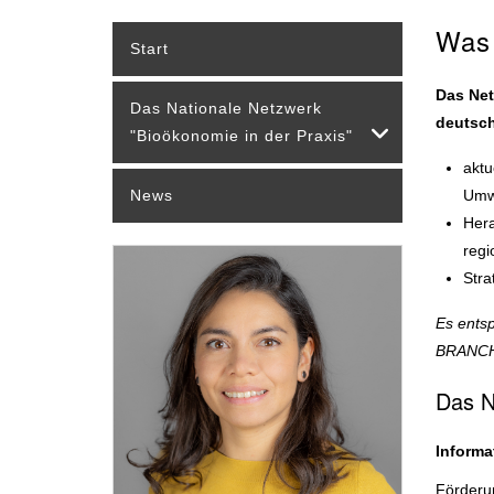
Was 
Start
Das Net
Das Nationale Netzwerk
deutsch
"Bioökonomie in der Praxis"
aktu
News
Umw
Hera
regi
Stra
Es entsp
BRANCH
Das N
Informa
Förderun