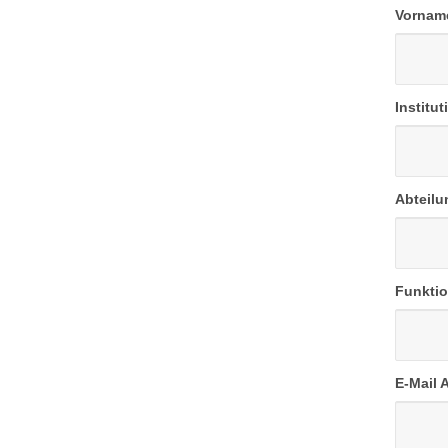
Vorna
Institu
Abteil
Funkti
E-Mail 