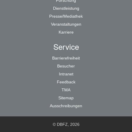
Forschung
Dienstleistung
Presse/Mediathek
Veranstaltungen
Karriere
Service
Barrierefreiheit
Besucher
Intranet
Feedback
TMA
Sitemap
Ausschreibungen
© DBFZ, 2026