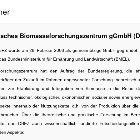
ner
tsches Biomasseforschungszentrum gGmbH (D
FZ wurde am 28. Februar 2008 als gemeinnützige GmbH gegründet. Es
das Bundesministerium für Ernährung und Landwirtschaft (BMEL).
orschungszentrum hat den Auftrag der Bundesregierung, die eff
eträger der Zukunft im Rahmen angewandter Forschung theoretisch und
n zur Etablierung und Integration von Biomasse in die Reihe der
luss technischer, ökologischer, öko­nomischer, sozialer sowie energiewi
spekte in­nerhalb der Nutzungskette, d.h. von der Produktion über die 
braucher. Über die theoretische und praktische Forschung im Bere
itet das DBFZ auch wis­senschaftlich fundierte Entscheidungshilfe
den Aspekte: