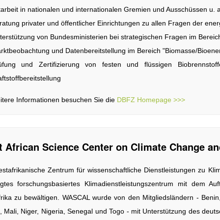
tarbeit in nationalen und internationalen Gremien und Ausschüssen u. a
ratung privater und öffentlicher Einrichtungen zu allen Fragen der en
terstützung von Bundesministerien bei strategischen Fragen im Bereic
rktbeobachtung und Datenbereitstellung im Bereich "Biomasse/Bioener
üfung und Zertifizierung von festen und flüssigen Biobrennst
ftstoffbereitstellung
itere Informationen besuchen Sie die
DBFZ Homepage >>>
 African Science Center on Climate Change 
stafrikanische Zentrum für wissenschaftliche Dienstleistungen zu Kl
gtes forschungsbasiertes Klimadienstleistungszentrum mit dem Au
rika zu bewältigen. WASCAL wurde von den Mitgliedsländern - Benin
 Mali, Niger, Nigeria, Senegal und Togo - mit Unterstützung des deu