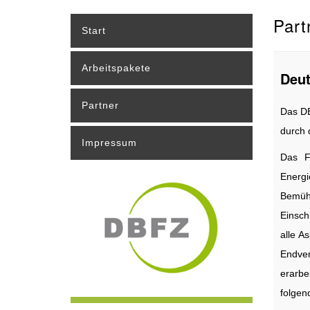
Part
Start
Arbeitspakete
Deu
Partner
Das DB
durch 
Impressum
Das F
Energi
Bemühe
Einsch
alle A
Endver
erarbe
folgen