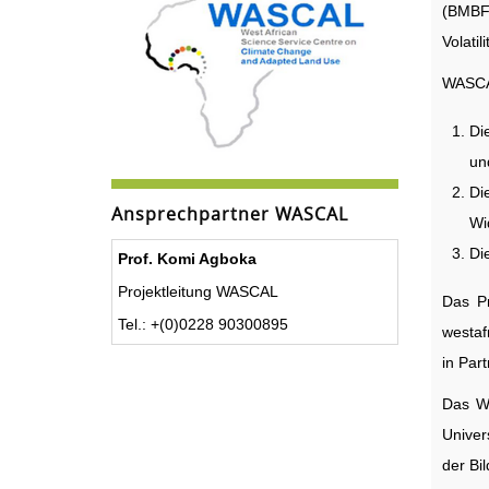
(BMBF)
Volatil
WASCAL
Di
un
Di
Ansprechpartner WASCAL
Wi
Di
Prof. Komi Agboka
Projektleitung WASCAL
Das Pr
Tel.: +(0)0228 90300895
westaf
in Par
Das WA
Univer
der Bi