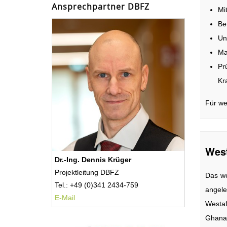
Ansprechpartner DBFZ
Mi
Be
Un
Ma
Pr
Kra
Für we
West
Dr.-Ing. Dennis Krüger
Projektleitung DBFZ
Das we
Tel.: +49 (0)341 2434-759
angele
E-Mail
Westaf
Ghana,