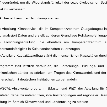
 gegründet, um die Widerstandsfähigkeit der sozio-ökologischen S
ität zu verbessern.
 besteht aus drei Hauptkomponenten:
e Abteilung Klimaservice, die im Kompetenzzentrum Ouagadougou in B
d analysiert Daten und erstellt auf deren Grundlage Politikempfehlunge
e Forschungsabteilung, die ebenfalls am Kompetenzzentrum an
derstandsfähigkeit in Kulturlandschaften zu erzeugen
e Abteilung Kapazitätsaufbau stärkt die menschlichen Kapazitäten durch
ogramm zielt letztlich darauf ab, die Forschungs-, Bildungs- und 
rikanischen Länder zu stärken, um Fragen des Klimawandels und der 
tnerschaft mit deutschen Institutionen zu behandeln.
SCAL-Absolventenprogramm (Master und PhD) der Abteilung für Grad
sitäten dabei zu unterstützen, ihre Anstrengungen auf regionaler Bas
ldung im Bereich Klimawandel und Landnutzung zu stärken.