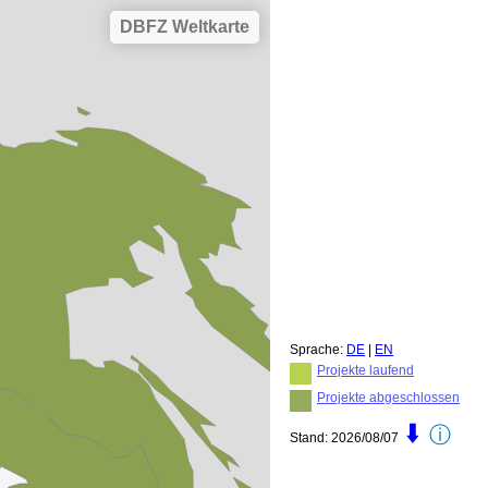
DBFZ Weltkarte
Sprache:
DE
|
EN
Projekte laufend
Projekte abgeschlossen
🠳
ⓘ
Stand: 2026/08/07